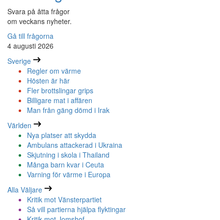
Svara på åtta frågor
om veckans nyheter.
Gå till frågorna
4 augusti 2026
Sverige
Regler om värme
Hösten är här
Fler brottslingar grips
Billigare mat i affären
Man från gäng dömd i Irak
Världen
Nya platser att skydda
Ambulans attackerad i Ukraina
Skjutning i skola i Thailand
Många barn kvar i Ceuta
Varning för värme i Europa
Alla Väljare
Kritik mot Vänsterpartiet
Så vill partierna hjälpa flyktingar
Kritik mot Jomshof