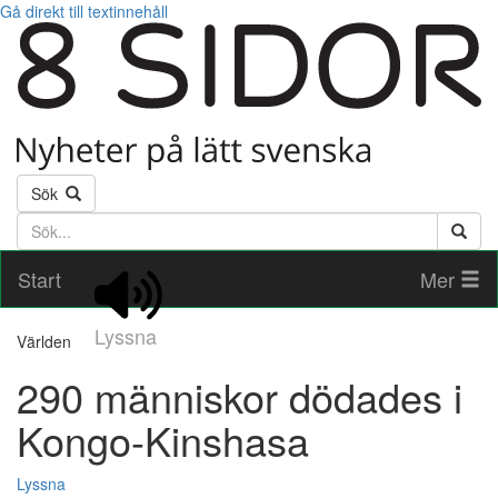
Gå direkt till textinnehåll
Sök
Söktext
Start
Mer
Lyssna
Världen
290 människor dödades i
Kongo-Kinshasa
Lyssna