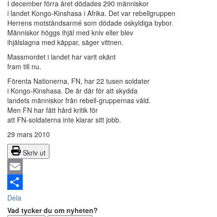
I december förra året dödades 290 människor
i landet Kongo-Kinshasa i Afrika. Det var rebellgruppen
Herrens motståndsarmé som dödade oskyldiga bybor.
Människor höggs ihjäl med kniv eller blev
ihjälslagna med käppar, säger vittnen.
Massmordet i landet har varit okänt
fram till nu.
Förenta Nationerna, FN, har 22 tusen soldater
i Kongo-Kinshasa. De är där för att skydda
landets människor från rebell-gruppernas våld.
Men FN har fått hård kritik för
att FN-soldaterna inte klarar sitt jobb.
29 mars 2010
Skriv ut
Email
Dela
Vad tycker du om nyheten?