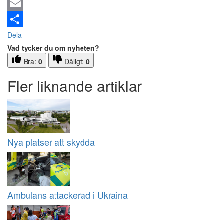
Email
Dela
Vad tycker du om nyheten?
Bra:
0
Dåligt:
0
Fler liknande artiklar
Nya platser att skydda
Ambulans attackerad i Ukraina