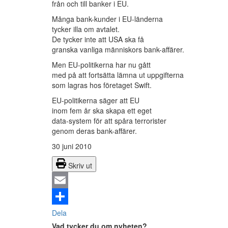
från och till banker i EU.
Många bank-kunder i EU-länderna
tycker illa om avtalet.
De tycker inte att USA ska få
granska vanliga människors bank-affärer.
Men EU-politikerna har nu gått
med på att fortsätta lämna ut uppgifterna
som lagras hos företaget Swift.
EU-politikerna säger att EU
inom fem år ska skapa ett eget
data-system för att spåra terrorister
genom deras bank-affärer.
30 juni 2010
Skriv ut
Email
Dela
Vad tycker du om nyheten?