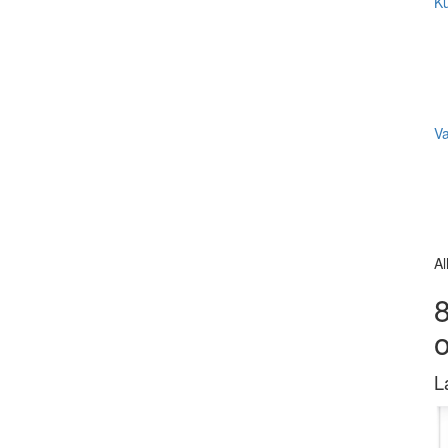
Ku
V
Al
8
L