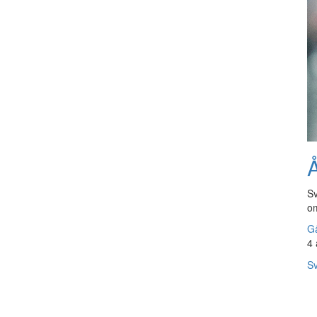
Å
Sv
om
Gå
4 
Sv