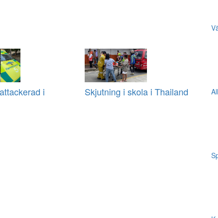
Vä
ttackerad i
Skjutning i skola i Thailand
Al
Sp