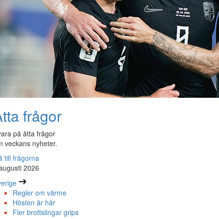
tta frågor
ara på åtta frågor
 veckans nyheter.
 till frågorna
augusti 2026
erige
Regler om värme
Hösten är här
Fler brottslingar grips