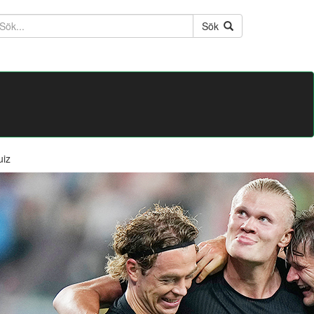
ktext
Sök
uiz