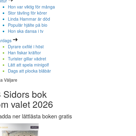
ltur
Hon var viktig för många
Stor tävling för körer
Linda Hammar är död
Populär hjälte på bio
Hon ska dansa i tv
ardags
Dyrare oxfilé i höst
Han fiskar kräftor
Turister gillar vädret
Lätt att spela minigolf
Dags att plocka blåbär
la Väljare
 Sidors bok
om valet 2026
adda ner lättlästa boken gratis