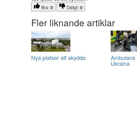
Bra:
0
Dåligt:
0
Fler liknande artiklar
Nya platser att skydda
Ambulans a
Ukraina