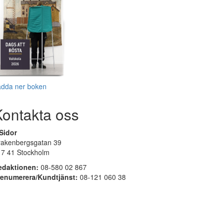
adda ner boken
Kontakta oss
Sidor
rakenbergsgatan 39
17 41 Stockholm
edaktionen:
08-580 02 867
renumerera/Kundtjänst:
08-121 060 38