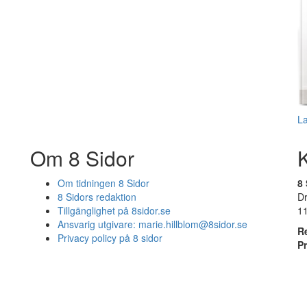
L
Om 8 Sidor
Om tidningen 8 Sidor
8 
8 Sidors redaktion
D
Tillgänglighet på 8sidor.se
1
Ansvarig utgivare:
marie.hillblom@8sidor.se
R
Privacy policy på 8 sidor
P