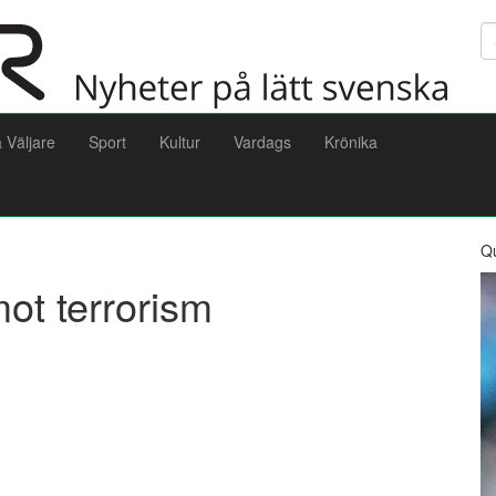
Sö
a Väljare
Sport
Kultur
Vardags
Krönika
Q
mot terrorism