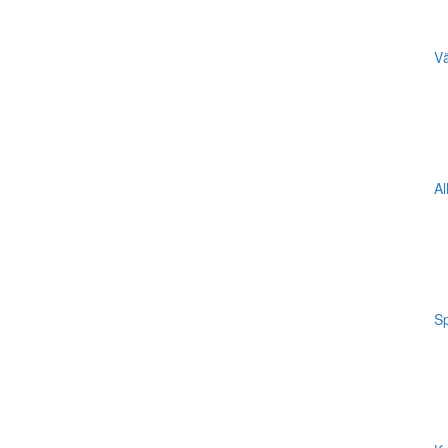
Vä
Al
Sp