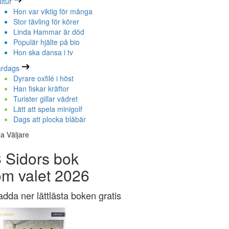
ltur
Hon var viktig för många
Stor tävling för körer
Linda Hammar är död
Populär hjälte på bio
Hon ska dansa i tv
ardags
Dyrare oxfilé i höst
Han fiskar kräftor
Turister gillar vädret
Lätt att spela minigolf
Dags att plocka blåbär
la Väljare
 Sidors bok
om valet 2026
adda ner lättlästa boken gratis