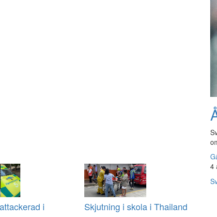
Å
Sv
om
Gå
4 
Sv
ttackerad i
Skjutning i skola i Thailand