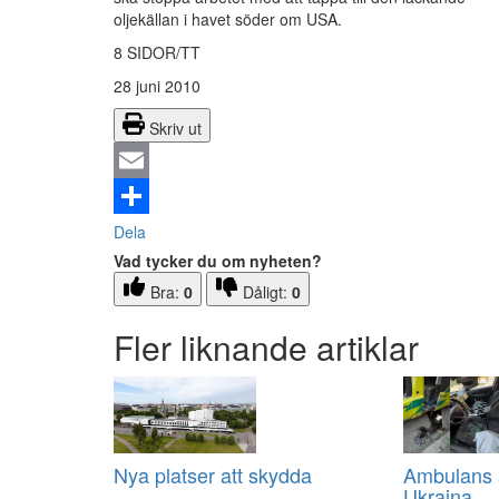
oljekällan i havet söder om USA.
8 SIDOR/TT
28 juni 2010
Skriv ut
Email
Dela
Vad tycker du om nyheten?
Bra:
0
Dåligt:
0
Fler liknande artiklar
Nya platser att skydda
Ambulans a
Ukraina