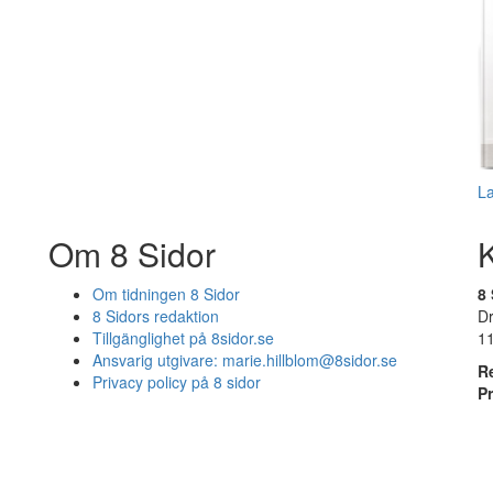
L
Om 8 Sidor
Om tidningen 8 Sidor
8 
8 Sidors redaktion
D
Tillgänglighet på 8sidor.se
1
Ansvarig utgivare:
marie.hillblom@8sidor.se
R
Privacy policy på 8 sidor
P