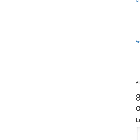
Ku
V
Al
8
L