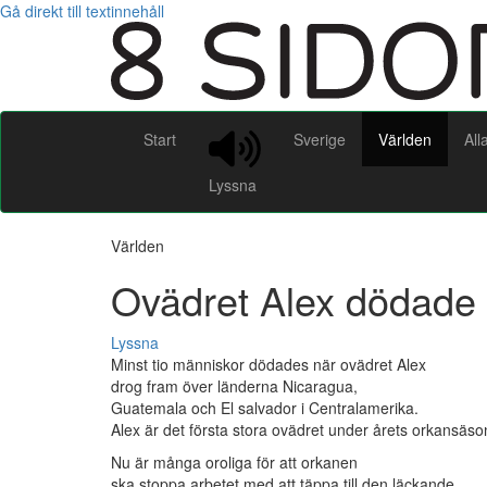
Gå direkt till textinnehåll
Start
Sverige
Världen
All
Lyssna
Världen
Ovädret Alex dödade 
Lyssna
Minst tio människor dödades när ovädret Alex
drog fram över länderna Nicaragua,
Guatemala och El salvador i Centralamerika.
Alex är det första stora ovädret under årets orkansäso
Nu är många oroliga för att orkanen
ska stoppa arbetet med att täppa till den läckande