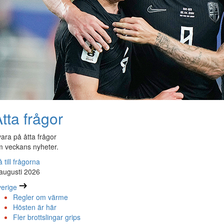
tta frågor
ara på åtta frågor
 veckans nyheter.
 till frågorna
augusti 2026
erige
Regler om värme
Hösten är här
Fler brottslingar grips