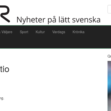
Sö
a Väljare
Sport
Kultur
Vardags
Krönika
Q
tio
ng.