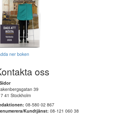
adda ner boken
Kontakta oss
Sidor
rakenbergsgatan 39
17 41 Stockholm
edaktionen:
08-580 02 867
renumerera/Kundtjänst:
08-121 060 38