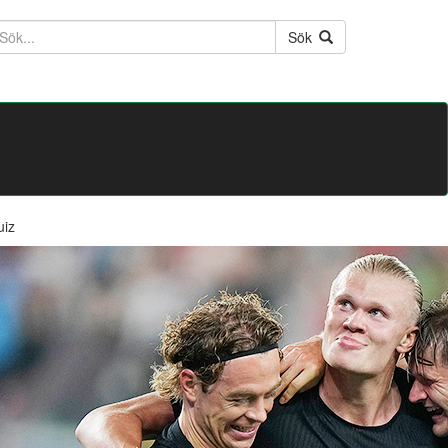
ktext
Sök
uiz