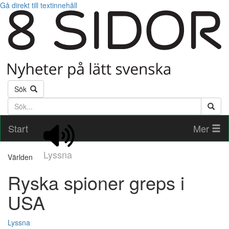
Gå direkt till textinnehåll
Sök
Söktext
Start
Mer
Lyssna
Världen
Ryska spioner greps i
USA
Lyssna