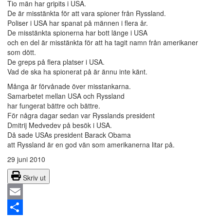
Tio män har gripits i USA.
De är misstänkta för att vara spioner från Ryssland.
Poliser i USA har spanat på männen i flera år.
De misstänkta spionerna har bott länge i USA
och en del är misstänkta för att ha tagit namn från amerikaner
som dött.
De greps på flera platser i USA.
Vad de ska ha spionerat på är ännu inte känt.
Många är förvånade över misstankarna.
Samarbetet mellan USA och Ryssland
har fungerat bättre och bättre.
För några dagar sedan var Rysslands president
Dmitrij Medvedev på besök i USA.
Då sade USAs president Barack Obama
att Ryssland är en god vän som amerikanerna litar på.
29 juni 2010
Skriv ut
Email