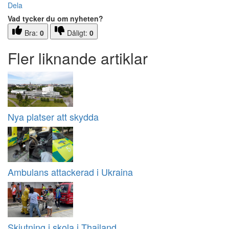
Dela
Vad tycker du om nyheten?
Bra:
0
Dåligt:
0
Fler liknande artiklar
Nya platser att skydda
Ambulans attackerad i Ukraina
Skjutning i skola i Thailand