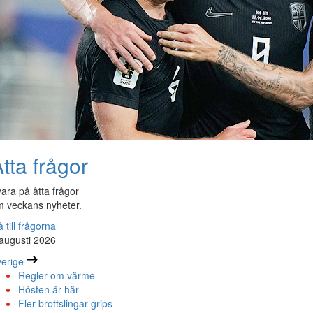
tta frågor
ara på åtta frågor
 veckans nyheter.
 till frågorna
augusti 2026
erige
Regler om värme
Hösten är här
Fler brottslingar grips