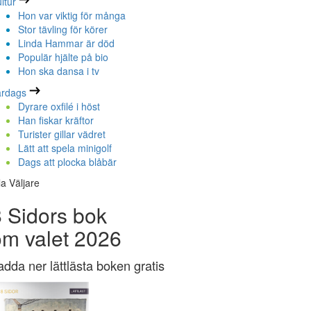
ltur
Hon var viktig för många
Stor tävling för körer
Linda Hammar är död
Populär hjälte på bio
Hon ska dansa i tv
ardags
Dyrare oxfilé i höst
Han fiskar kräftor
Turister gillar vädret
Lätt att spela minigolf
Dags att plocka blåbär
la Väljare
 Sidors bok
om valet 2026
adda ner lättlästa boken gratis