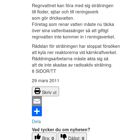
Regnvattnet kan föra med sig strålningen
till floder, sjöar och till reningsverk
som gör dricksvatten.
Företag som renar vatten måste nu täcka
över sina vattenbassänger så att giftigt
regnvatten inte kommer in i reningsverket.
Rädslan för strålningen har stoppat försöken
att kyla ner reaktorerna vid kärnkraftverket.
Räddningsarbetarna måste akta sig så
att de inte skadas av radioaktiv strålning.
8 SIDOR/TT
29 mars 2011
Skriv ut
Email
Dela
Vad tycker du om nyheten?
Bra:
0
Dåligt:
0