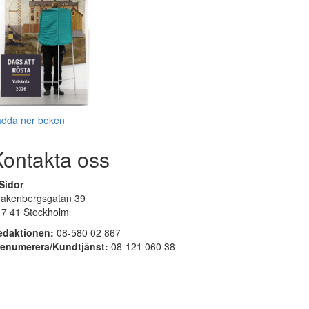
adda ner boken
Kontakta oss
Sidor
rakenbergsgatan 39
17 41 Stockholm
edaktionen:
08-580 02 867
renumerera/Kundtjänst:
08-121 060 38