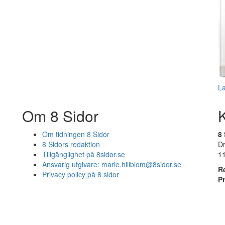
L
Om 8 Sidor
Om tidningen 8 Sidor
8 
8 Sidors redaktion
D
Tillgänglighet på 8sidor.se
1
Ansvarig utgivare:
marie.hillblom@8sidor.se
R
Privacy policy på 8 sidor
P