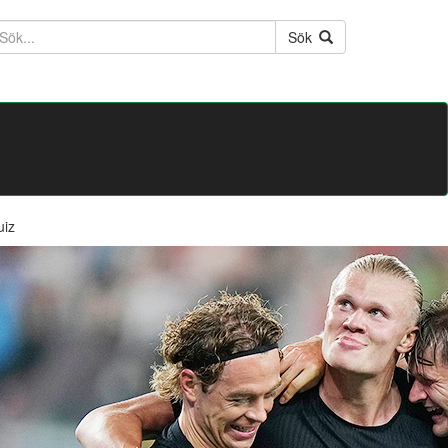
ktext
Sök
uiz