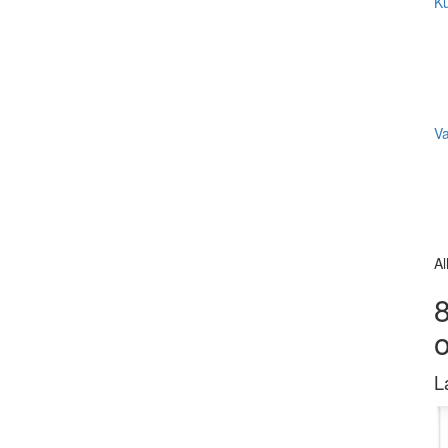
Ku
V
Al
8
L