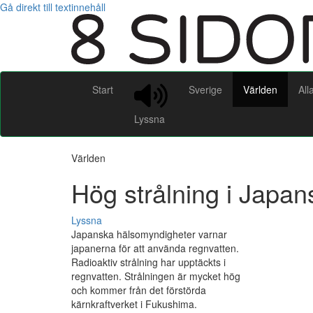
Gå direkt till textinnehåll
Start
Sverige
Världen
All
Lyssna
Världen
Hög strålning i Japan
Lyssna
Japanska hälsomyndigheter varnar
japanerna för att använda regnvatten.
Radioaktiv strålning har upptäckts i
regnvatten. Strålningen är mycket hög
och kommer från det förstörda
kärnkraftverket i Fukushima.