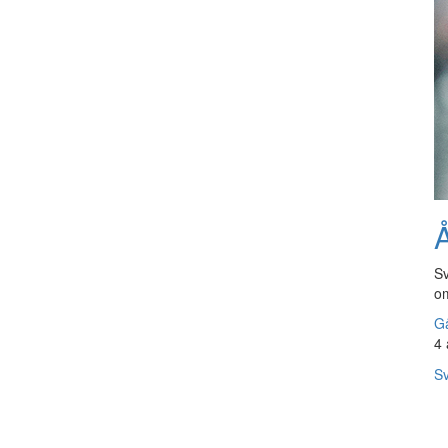
Å
Sv
om
Gå
4 
Sv