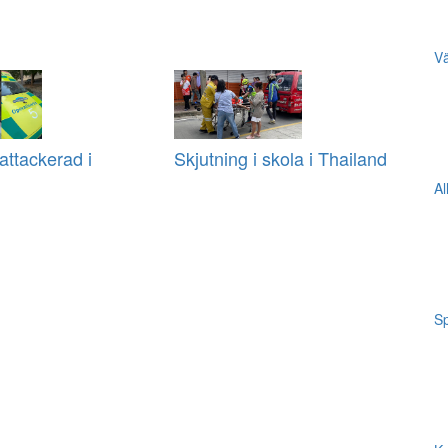
Vä
ttackerad i
Skjutning i skola i Thailand
Al
Sp