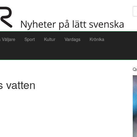
Sö
a Väljare
Sport
Kultur
Vardags
Krönika
Q
s vatten