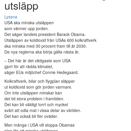
utsläpp
Lyssna
USA ska minska utsläppen
som värmer upp jorden.
Det säger landets president Barack Obama.
Utsläppen av koldioxid från USAs 600 kolkraftverk
ska minska med 30 procent fram till år 2030.
De nya reglerna ska börja gälla nästa år.
– Det här är det viktigaste som USA
gjort för att rädda klimatet,
säger EUs miljöchef Connie Hedegaard.
Kolkraftverk, bilar och flygplan släpper
ut koldioxid som gör jorden varmare.
Om inte utsläppen minskar kan
det bli stora problem i framtiden.
Det kan bli väldigt torrt och mycket
svårt att odla mat i vissa delar av världen.
Det kan också bli fler oväder.
Men många i USA vill stoppa Obamas
plan för att minska utsläppen.