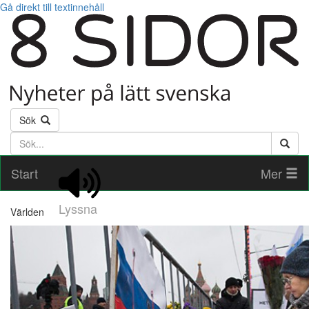
Gå direkt till textinnehåll
Sök
Söktext
Start
Mer
Lyssna
Världen