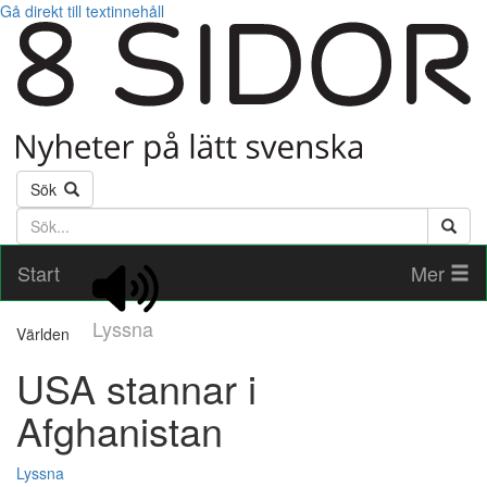
Gå direkt till textinnehåll
Sök
Söktext
Start
Mer
Lyssna
Världen
USA stannar i
Afghanistan
Lyssna