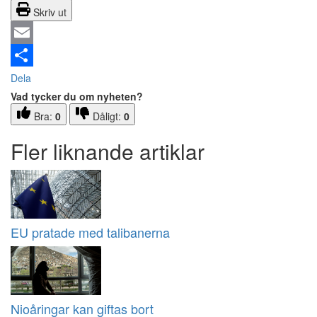
Skriv ut
Email
Dela
Vad tycker du om nyheten?
Bra:
0
Dåligt:
0
Fler liknande artiklar
EU pratade med talibanerna
Nioåringar kan giftas bort