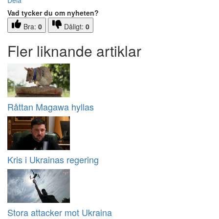
Dela
Vad tycker du om nyheten?
Bra:
0
Dåligt:
0
Fler liknande artiklar
Råttan Magawa hyllas
Kris i Ukrainas regering
Stora attacker mot Ukraina