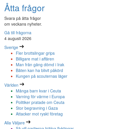
Åtta frågor
Svara på åtta frågor
om veckans nyheter.
Gå till frågorna
4 augusti 2026
Sverige
Fler brottslingar grips
Billigare mat i affären
Man från gäng dömd i Irak
Båten kan ha blivit påkörd
Kungen på scouternas läger
Världen
Många barn kvar i Ceuta
Varning för värme i Europa
Politiker pratade om Ceuta
Stor begravning i Gaza
Attacker mot ryskt företag
Alla Väljare
Så vill partierna hjälpa flyktingar