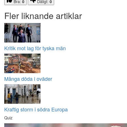
Bra:
0
Dåligt:
0
Fler liknande artiklar
Kritik mot lag för tyska män
Många döda i oväder
Kraftig storm i södra Europa
Quiz