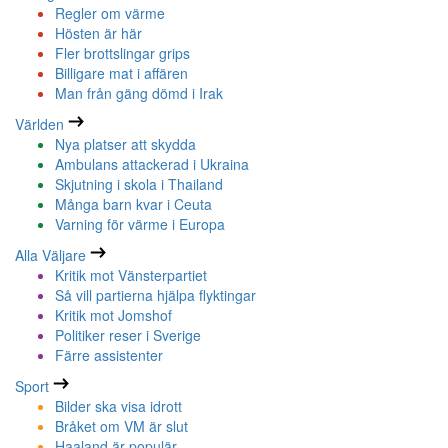
Regler om värme
Hösten är här
Fler brottslingar grips
Billigare mat i affären
Man från gäng dömd i Irak
Världen
Nya platser att skydda
Ambulans attackerad i Ukraina
Skjutning i skola i Thailand
Många barn kvar i Ceuta
Varning för värme i Europa
Alla Väljare
Kritik mot Vänsterpartiet
Så vill partierna hjälpa flyktingar
Kritik mot Jomshof
Politiker reser i Sverige
Färre assistenter
Sport
Bilder ska visa idrott
Bråket om VM är slut
Haaland är populär