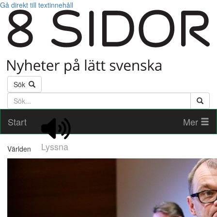
Gå direkt till textinnehåll
Sök
Söktext
Start
Mer
Lyssna
Världen