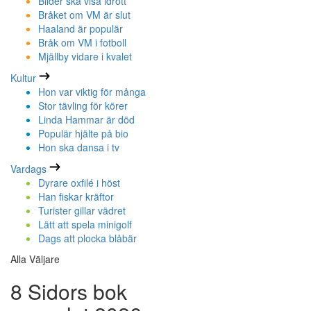
Bilder ska visa idrott
Bråket om VM är slut
Haaland är populär
Bråk om VM i fotboll
Mjällby vidare i kvalet
Kultur
Hon var viktig för många
Stor tävling för körer
Linda Hammar är död
Populär hjälte på bio
Hon ska dansa i tv
Vardags
Dyrare oxfilé i höst
Han fiskar kräftor
Turister gillar vädret
Lätt att spela minigolf
Dags att plocka blåbär
Alla Väljare
8 Sidors bok