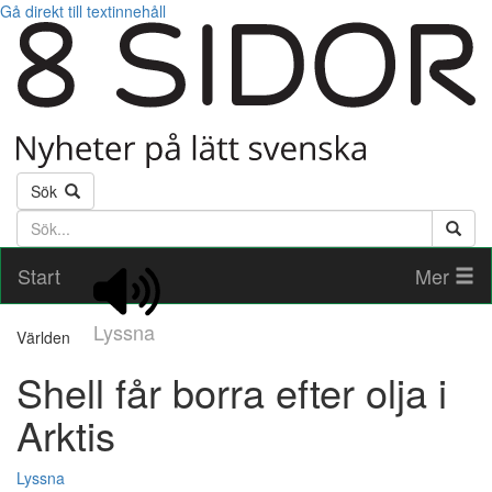
Gå direkt till textinnehåll
Sök
Söktext
Start
Mer
Lyssna
Världen
Shell får borra efter olja i
Arktis
Lyssna