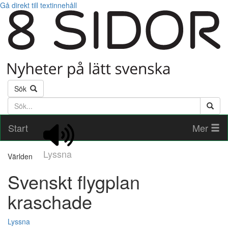
Gå direkt till textinnehåll
Sök
Söktext
Start
Mer
Lyssna
Världen
Svenskt flygplan
kraschade
Lyssna