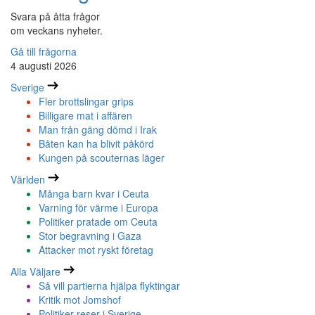
Svara på åtta frågor
om veckans nyheter.
Gå till frågorna
4 augusti 2026
Sverige
Fler brottslingar grips
Billigare mat i affären
Man från gäng dömd i Irak
Båten kan ha blivit påkörd
Kungen på scouternas läger
Världen
Många barn kvar i Ceuta
Varning för värme i Europa
Politiker pratade om Ceuta
Stor begravning i Gaza
Attacker mot ryskt företag
Alla Väljare
Så vill partierna hjälpa flyktingar
Kritik mot Jomshof
Politiker reser i Sverige