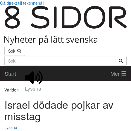
Gå direkt till textinnehåll
Sök
Söktext
Start
Mer
Lyssna
Världen
Israel dödade pojkar av
misstag
Lyssna