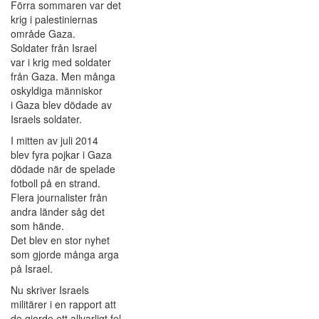
Förra sommaren var det
krig i palestiniernas
område Gaza.
Soldater från Israel
var i krig med soldater
från Gaza. Men många
oskyldiga människor
i Gaza blev dödade av
Israels soldater.
I mitten av juli 2014
blev fyra pojkar i Gaza
dödade när de spelade
fotboll på en strand.
Flera journalister från
andra länder såg det
som hände.
Det blev en stor nyhet
som gjorde många arga
på Israel.
Nu skriver Israels
militärer i en rapport att
de gjorde ett allvarligt fel.