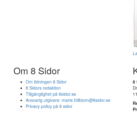
L
Om 8 Sidor
Om tidningen 8 Sidor
8 
8 Sidors redaktion
D
Tillgänglighet på 8sidor.se
1
Ansvarig utgivare:
marie.hillblom@8sidor.se
R
Privacy policy på 8 sidor
P