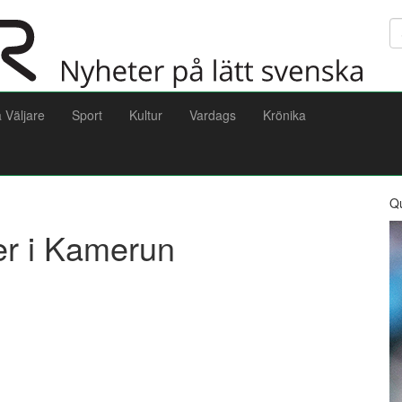
Sö
a Väljare
Sport
Kultur
Vardags
Krönika
Q
r i Kamerun