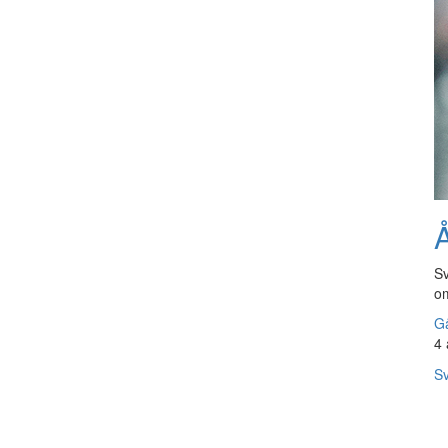
Å
Sv
om
Gå
4 
Sv