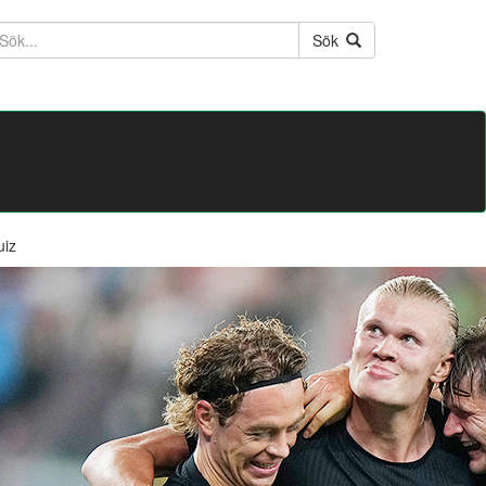
ktext
Sök
uiz