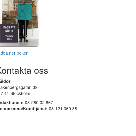
adda ner boken
Kontakta oss
Sidor
rakenbergsgatan 39
17 41 Stockholm
edaktionen:
08-580 02 867
renumerera/Kundtjänst:
08-121 060 38