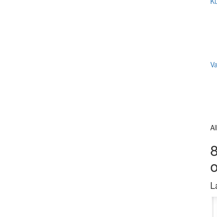
Ku
V
Al
8
L