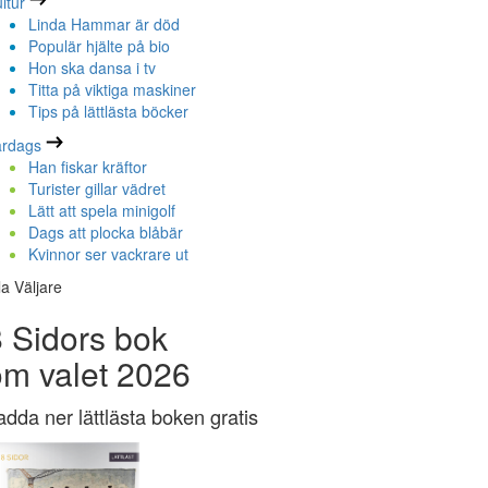
ltur
Linda Hammar är död
Populär hjälte på bio
Hon ska dansa i tv
Titta på viktiga maskiner
Tips på lättlästa böcker
ardags
Han fiskar kräftor
Turister gillar vädret
Lätt att spela minigolf
Dags att plocka blåbär
Kvinnor ser vackrare ut
la Väljare
 Sidors bok
om valet 2026
adda ner lättlästa boken gratis