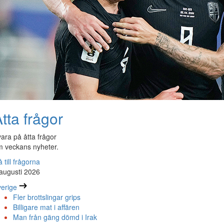
tta frågor
ara på åtta frågor
 veckans nyheter.
 till frågorna
augusti 2026
erige
Fler brottslingar grips
Billigare mat i affären
Man från gäng dömd i Irak