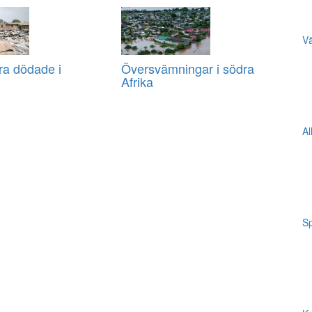
Vä
ra dödade i
Översvämningar i södra
Afrika
Al
Sp