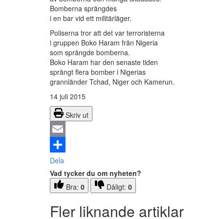
Bomberna sprängdes
i en bar vid ett militärläger.
Poliserna tror att det var terroristerna
i gruppen Boko Haram från Nigeria
som sprängde bomberna.
Boko Haram har den senaste tiden
sprängt flera bomber i Nigerias
grannländer Tchad, Niger och Kamerun.
14 juli 2015
Skriv ut
Email
Dela
Vad tycker du om nyheten?
Bra:
0
Dåligt:
0
Fler liknande artiklar