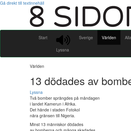
Gå direkt till textinnehåll
Start
Sverige
Världen
All
Lyssna
Världen
13 dödades av bombe
Lyssna
Två bomber sprängdes på måndagen
i landet Kamerun i Afrika.
Det hände i staden Fotokol
nära gränsen till Nigeria.
Minst 13 människor dödades
av bomberna och många skadades.