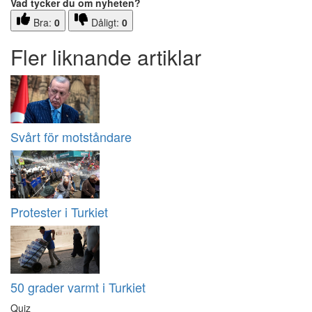
Vad tycker du om nyheten?
Bra:
0
Dåligt:
0
Fler liknande artiklar
Svårt för motståndare
Protester i Turkiet
50 grader varmt i Turkiet
Quiz