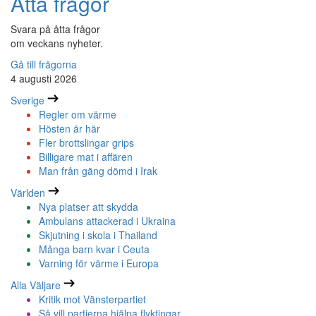
Åtta frågor
Svara på åtta frågor
om veckans nyheter.
Gå till frågorna
4 augusti 2026
Sverige
Regler om värme
Hösten är här
Fler brottslingar grips
Billigare mat i affären
Man från gäng dömd i Irak
Världen
Nya platser att skydda
Ambulans attackerad i Ukraina
Skjutning i skola i Thailand
Många barn kvar i Ceuta
Varning för värme i Europa
Alla Väljare
Kritik mot Vänsterpartiet
Så vill partierna hjälpa flyktingar