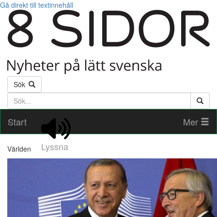
Gå direkt till textinnehåll
Sök
Söktext
Start
Mer
Lyssna
Världen