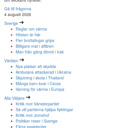
om veckans nyheter.
Gå till frågorna
4 augusti 2026
Sverige
Regler om värme
Hösten är här
Fler brottslingar grips
Billigare mat i affären
Man från gäng dömd i Irak
Världen
Nya platser att skydda
Ambulans attackerad i Ukraina
Skjutning i skola i Thailand
Många barn kvar i Ceuta
Varning för värme i Europa
Alla Väljare
Kritik mot Vänsterpartiet
Så vill partierna hjälpa flyktingar
Kritik mot Jomshof
Politiker reser i Sverige
Färre assistenter