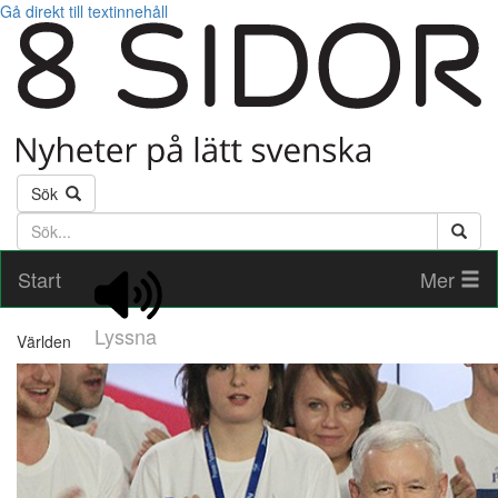
Gå direkt till textinnehåll
Sök
Söktext
Start
Mer
Lyssna
Världen