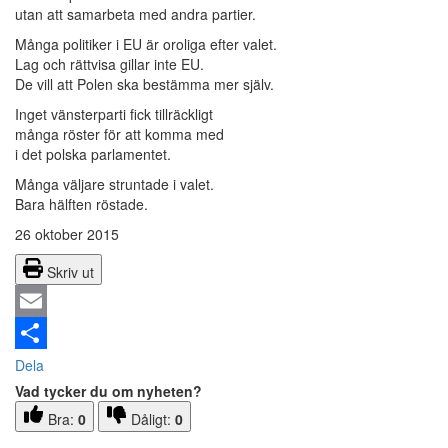
utan att samarbeta med andra partier.
Många politiker i EU är oroliga efter valet.
Lag och rättvisa gillar inte EU.
De vill att Polen ska bestämma mer själv.
Inget vänsterparti fick tillräckligt
många röster för att komma med
i det polska parlamentet.
Många väljare struntade i valet.
Bara hälften röstade.
26 oktober 2015
Skriv ut
Email
Dela
Vad tycker du om nyheten?
Bra:
0
Dåligt:
0