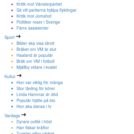
Kritik mot Vänsterpartiet
Så vill partierna hjälpa flyktingar
Kritik mot Jomshof
Politiker reser i Sverige
Färre assistenter
Sport
Bilder ska visa idrott
Bråket om VM är slut
Haaland är populär
Bråk om VM i fotboll
Mjällby vidare i kvalet
Kultur
Hon var viktig för många
Stor tävling för körer
Linda Hammar är död
Populär hjälte på bio
Hon ska dansa i tv
Vardags
Dyrare oxfilé i höst
Han fiskar kräftor
Turister gillar vädret