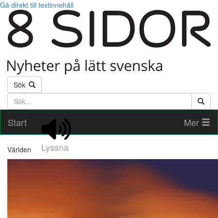
Gå direkt till textinnehåll
Sök
Söktext
Start
Mer
Lyssna
Världen