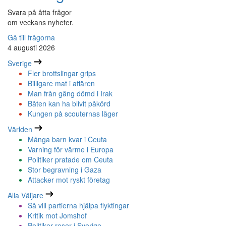
Svara på åtta frågor
om veckans nyheter.
Gå till frågorna
4 augusti 2026
Sverige
Fler brottslingar grips
Billigare mat i affären
Man från gäng dömd i Irak
Båten kan ha blivit påkörd
Kungen på scouternas läger
Världen
Många barn kvar i Ceuta
Varning för värme i Europa
Politiker pratade om Ceuta
Stor begravning i Gaza
Attacker mot ryskt företag
Alla Väljare
Så vill partierna hjälpa flyktingar
Kritik mot Jomshof
Politiker reser i Sverige