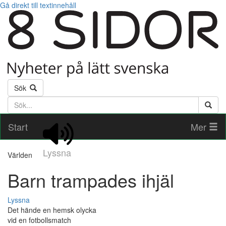
Gå direkt till textinnehåll
Sök
Söktext
Start
Mer
Lyssna
Världen
Barn trampades ihjäl
Lyssna
Det hände en hemsk olycka
vid en fotbollsmatch