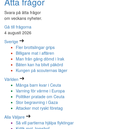
Åtta frågor
Svara på åtta frågor
om veckans nyheter.
Gå till frågorna
4 augusti 2026
Sverige
Fler brottslingar grips
Billigare mat i affären
Man från gäng dömd i Irak
Båten kan ha blivit påkörd
Kungen på scouternas läger
Världen
Många barn kvar i Ceuta
Varning för värme i Europa
Politiker pratade om Ceuta
Stor begravning i Gaza
Attacker mot ryskt företag
Alla Väljare
Så vill partierna hjälpa flyktingar
Kritik mot Jomshof