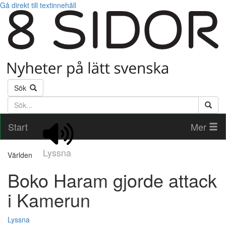
Gå direkt till textinnehåll
Sök
Söktext
Start
Mer
Lyssna
Världen
Boko Haram gjorde attack
i Kamerun
Lyssna