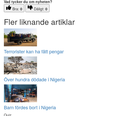
Vad tycker du om nyheten?
Bra:
0
Dåligt:
0
Fler liknande artiklar
Terrorister kan ha fått pengar
Över hundra dödade i Nigeria
Barn fördes bort i Nigeria
Quiz