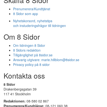
Skaffa 8 Sidor
Prenumerera/Kundtjänst
8 Sidor som app
Nyhetskorsord, nyhetstips
och instuderingsfrågor till tidningen
Om 8 Sidor
Om tidningen 8 Sidor
8 Sidors redaktion
Tillgänglighet på 8sidor.se
Ansvarig utgivare:
marie.hillblom@8sidor.se
Privacy policy på 8 sidor
Kontakta oss
8 Sidor
Drakenbergsgatan 39
117 41 Stockholm
Redaktionen:
08-580 02 867
Prenumerera/Kundtjänst:
08-121 060 38