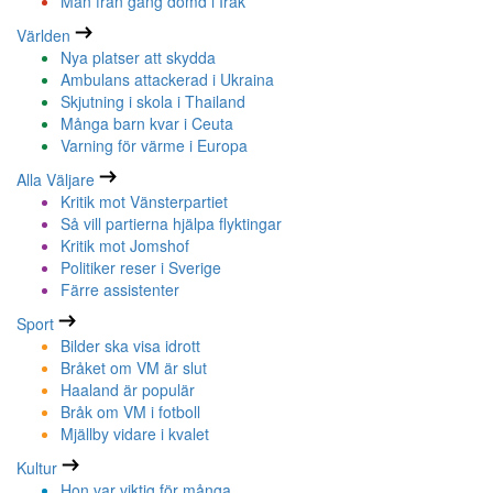
Man från gäng dömd i Irak
Världen
Nya platser att skydda
Ambulans attackerad i Ukraina
Skjutning i skola i Thailand
Många barn kvar i Ceuta
Varning för värme i Europa
Alla Väljare
Kritik mot Vänsterpartiet
Så vill partierna hjälpa flyktingar
Kritik mot Jomshof
Politiker reser i Sverige
Färre assistenter
Sport
Bilder ska visa idrott
Bråket om VM är slut
Haaland är populär
Bråk om VM i fotboll
Mjällby vidare i kvalet
Kultur
Hon var viktig för många