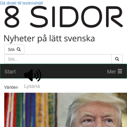
Gå direkt till textinnehåll
Sök
Söktext
Start
Mer
Lyssna
Världen