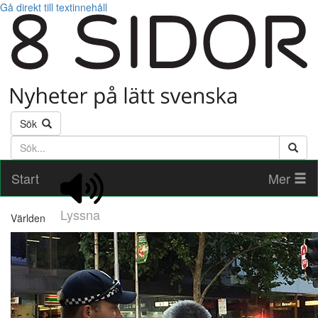
Gå direkt till textinnehåll
Sök
Söktext
Start
Mer
Lyssna
Världen