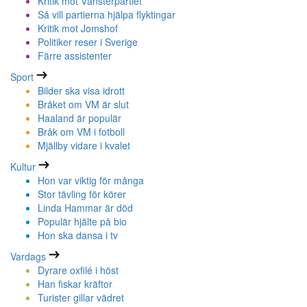
Kritik mot Vänsterpartiet
Så vill partierna hjälpa flyktingar
Kritik mot Jomshof
Politiker reser i Sverige
Färre assistenter
Sport
Bilder ska visa idrott
Bråket om VM är slut
Haaland är populär
Bråk om VM i fotboll
Mjällby vidare i kvalet
Kultur
Hon var viktig för många
Stor tävling för körer
Linda Hammar är död
Populär hjälte på bio
Hon ska dansa i tv
Vardags
Dyrare oxfilé i höst
Han fiskar kräftor
Turister gillar vädret