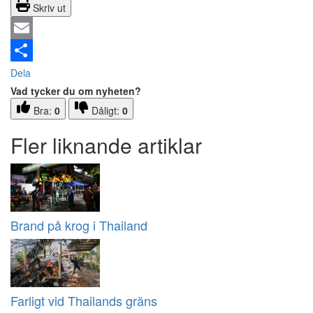
Skriv ut
Email
Dela
Vad tycker du om nyheten?
Bra:
0
Dåligt:
0
Fler liknande artiklar
Brand på krog i Thailand
Farligt vid Thailands gräns