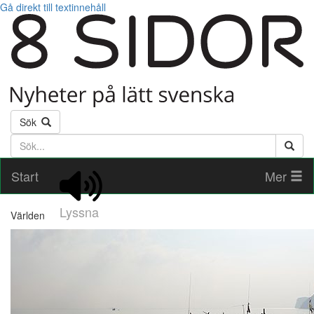
Gå direkt till textinnehåll
Sök
Söktext
Start
Mer
Lyssna
Världen