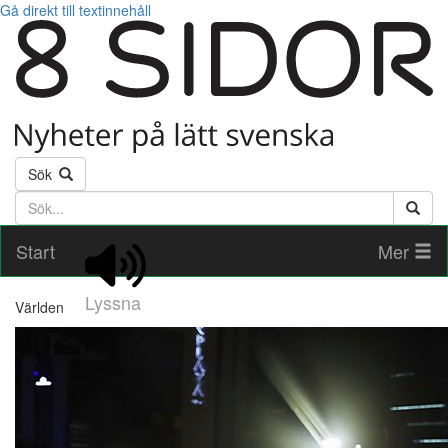
Gå direkt till textinnehåll
Sök
Söktext
Start
Mer
Lyssna
Världen