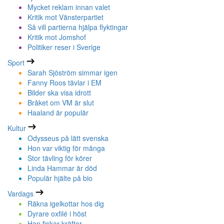
Mycket reklam innan valet
Kritik mot Vänsterpartiet
Så vill partierna hjälpa flyktingar
Kritik mot Jomshof
Politiker reser i Sverige
Sport
Sarah Sjöström simmar igen
Fanny Roos tävlar i EM
Bilder ska visa idrott
Bråket om VM är slut
Haaland är populär
Kultur
Odysseus på lätt svenska
Hon var viktig för många
Stor tävling för körer
Linda Hammar är död
Populär hjälte på bio
Vardags
Räkna igelkottar hos dig
Dyrare oxfilé i höst
Han fiskar kräftor