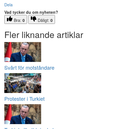
Dela
Vad tycker du om nyheten?
Bra:
0
Dåligt:
0
Fler liknande artiklar
Svårt för motståndare
Protester i Turkiet