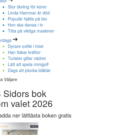
ltur
Stor tävling för körer
Linda Hammar är död
Populär hjälte på bio
Hon ska dansa i tv
Titta på viktiga maskiner
ardags
Dyrare oxfilé i höst
Han fiskar kräftor
Turister gillar vädret
Lätt att spela minigolf
Dags att plocka blåbär
la Väljare
 Sidors bok
om valet 2026
adda ner lättlästa boken gratis