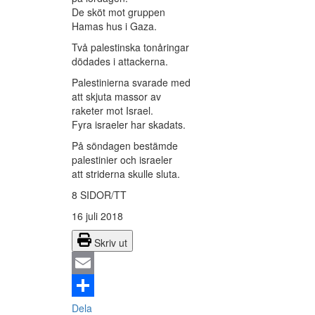
De sköt mot gruppen
Hamas hus i Gaza.
Två palestinska tonåringar
dödades i attackerna.
Palestinierna svarade med
att skjuta massor av
raketer mot Israel.
Fyra israeler har skadats.
På söndagen bestämde
palestinier och israeler
att striderna skulle sluta.
8 SIDOR/TT
16 juli 2018
Skriv ut
Email
Dela