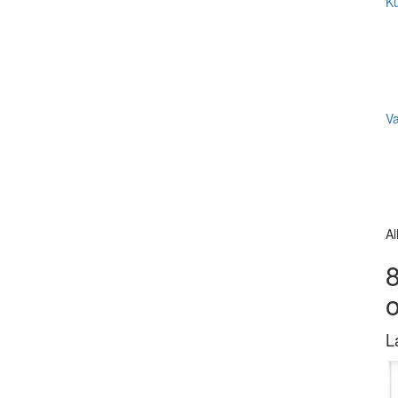
Ku
V
Al
8
L