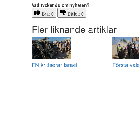
Vad tycker du om nyheten?
Bra:
0
Dåligt:
0
Fler liknande artiklar
FN kritiserar Israel
Första val