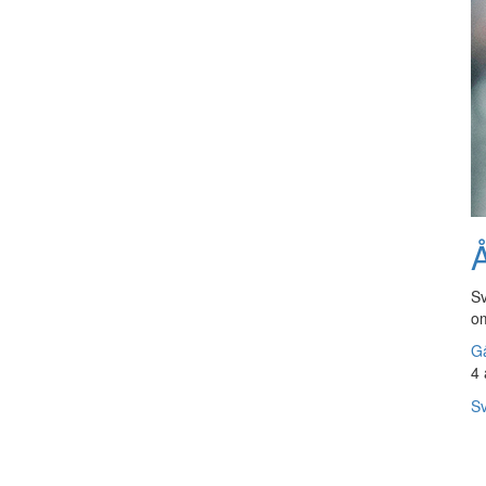
Å
Sv
om
Gå
4 
Sv