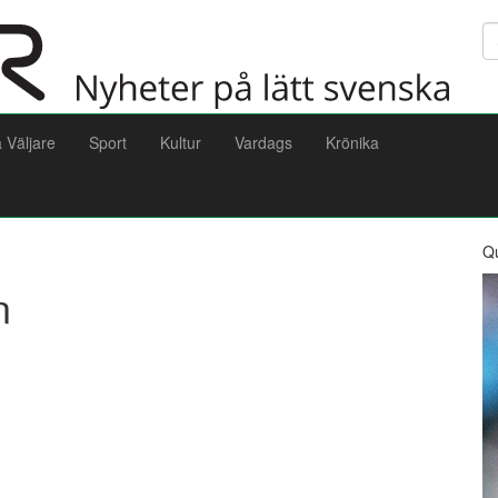
Sö
a Väljare
Sport
Kultur
Vardags
Krönika
Q
n