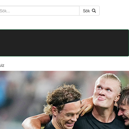
ktext
Sök
uiz