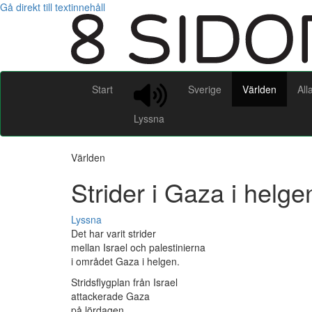
Gå direkt till textinnehåll
Start
Sverige
Världen
All
Lyssna
Världen
Strider i Gaza i helge
Lyssna
Det har varit strider
mellan Israel och palestinierna
i området Gaza i helgen.
Stridsflygplan från Israel
attackerade Gaza
på lördagen.