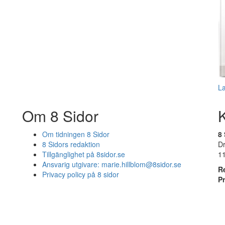
L
Om 8 Sidor
Om tidningen 8 Sidor
8 
8 Sidors redaktion
D
Tillgänglighet på 8sidor.se
1
Ansvarig utgivare:
marie.hillblom@8sidor.se
R
Privacy policy på 8 sidor
P