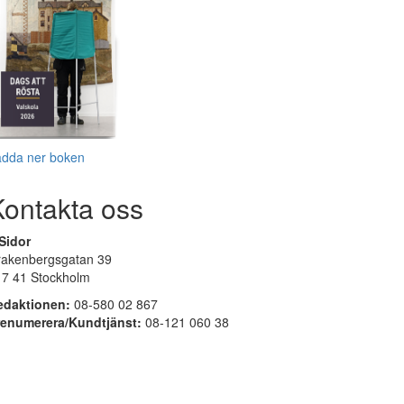
adda ner boken
Kontakta oss
Sidor
rakenbergsgatan 39
17 41 Stockholm
edaktionen:
08-580 02 867
renumerera/Kundtjänst:
08-121 060 38