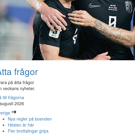
tta frågor
ara på åtta frågor
 veckans nyheter.
 till frågorna
augusti 2026
erige
Nya regler på boenden
Hösten är här
Fler brottslingar grips