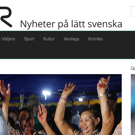
Sö
a Väljare
Sport
Kultur
Vardags
Krönika
Q