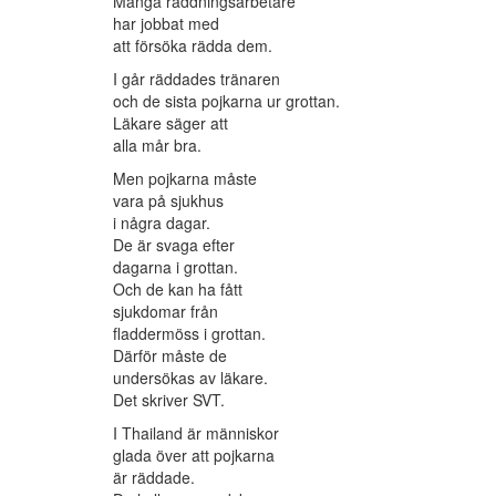
Många räddningsarbetare
har jobbat med
att försöka rädda dem.
I går räddades tränaren
och de sista pojkarna ur grottan.
Läkare säger att
alla mår bra.
Men pojkarna måste
vara på sjukhus
i några dagar.
De är svaga efter
dagarna i grottan.
Och de kan ha fått
sjukdomar från
fladdermöss i grottan.
Därför måste de
undersökas av läkare.
Det skriver SVT.
I Thailand är människor
glada över att pojkarna
är räddade.