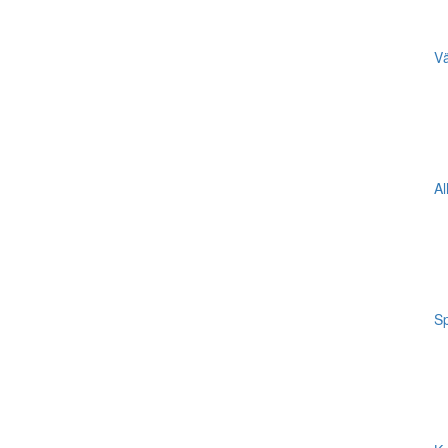
Vä
Al
Sp