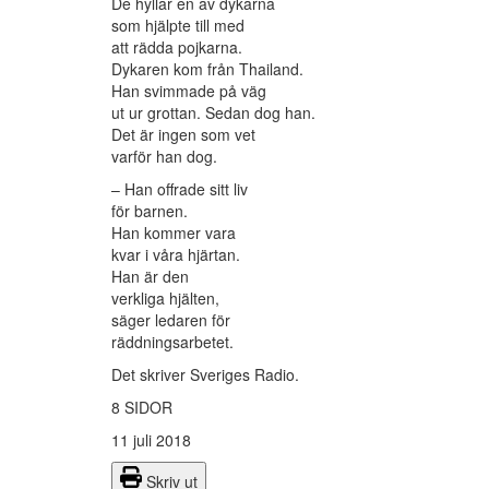
De hyllar en av dykarna
som hjälpte till med
att rädda pojkarna.
Dykaren kom från Thailand.
Han svimmade på väg
ut ur grottan. Sedan dog han.
Det är ingen som vet
varför han dog.
– Han offrade sitt liv
för barnen.
Han kommer vara
kvar i våra hjärtan.
Han är den
verkliga hjälten,
säger ledaren för
räddningsarbetet.
Det skriver Sveriges Radio.
8 SIDOR
11 juli 2018
Skriv ut