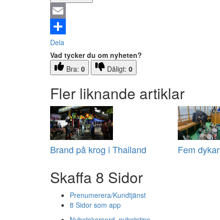
Email
Dela
Vad tycker du om nyheten?
Bra:
0
Dåligt:
0
Fler liknande artiklar
Brand på krog i Thailand
Fem dykare
Skaffa 8 Sidor
Prenumerera/Kundtjänst
8 Sidor som app
Nyhetskorsord, nyhetstips