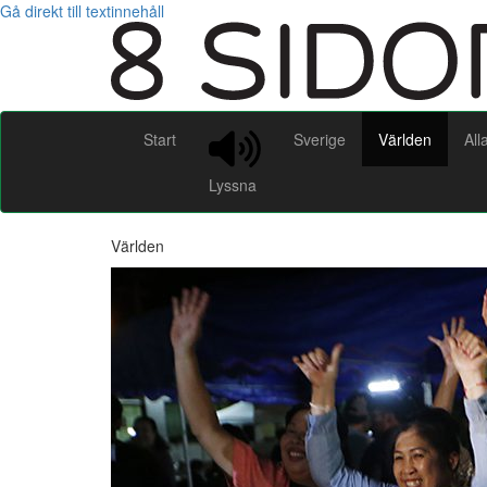
Gå direkt till textinnehåll
Start
Sverige
Världen
All
Lyssna
Världen