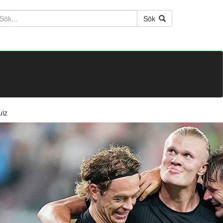
ktext
Sök
uiz