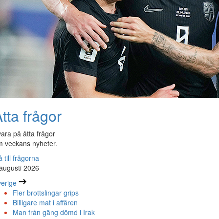
tta frågor
ara på åtta frågor
 veckans nyheter.
 till frågorna
augusti 2026
erige
Fler brottslingar grips
Billigare mat i affären
Man från gäng dömd i Irak