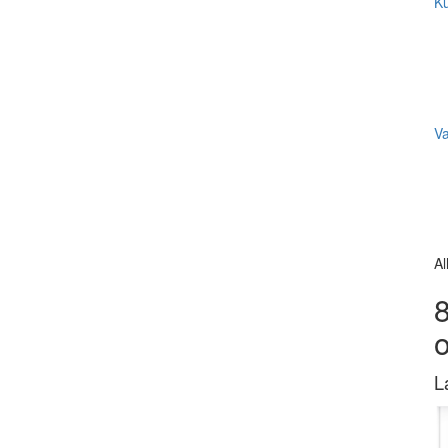
Ku
V
Al
8
L