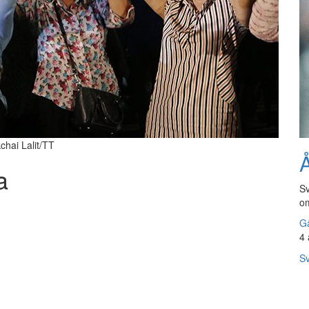
chai Lalit/TT
Å
a
Sv
om
Gå
4 
Sv