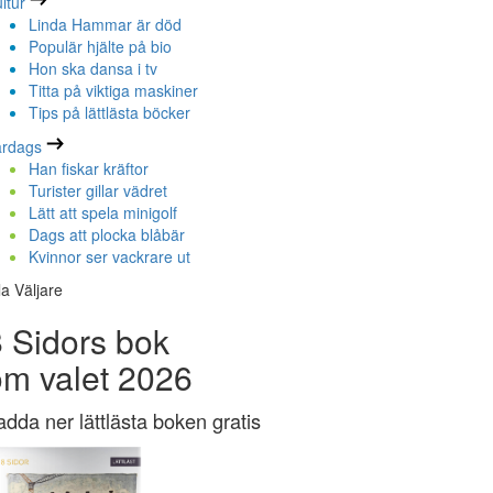
ltur
Linda Hammar är död
Populär hjälte på bio
Hon ska dansa i tv
Titta på viktiga maskiner
Tips på lättlästa böcker
ardags
Han fiskar kräftor
Turister gillar vädret
Lätt att spela minigolf
Dags att plocka blåbär
Kvinnor ser vackrare ut
la Väljare
 Sidors bok
om valet 2026
adda ner lättlästa boken gratis