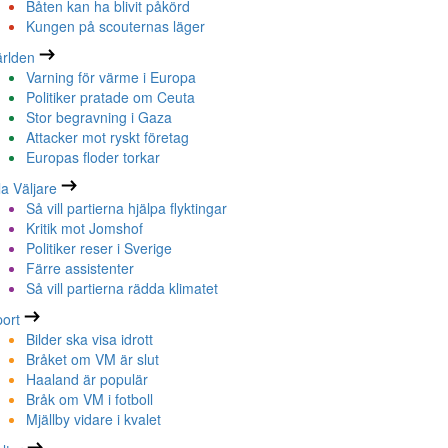
Båten kan ha blivit påkörd
Kungen på scouternas läger
rlden
Varning för värme i Europa
Politiker pratade om Ceuta
Stor begravning i Gaza
Attacker mot ryskt företag
Europas floder torkar
la Väljare
Så vill partierna hjälpa flyktingar
Kritik mot Jomshof
Politiker reser i Sverige
Färre assistenter
Så vill partierna rädda klimatet
ort
Bilder ska visa idrott
Bråket om VM är slut
Haaland är populär
Bråk om VM i fotboll
Mjällby vidare i kvalet