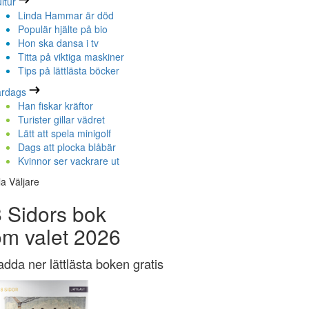
ltur
Linda Hammar är död
Populär hjälte på bio
Hon ska dansa i tv
Titta på viktiga maskiner
Tips på lättlästa böcker
ardags
Han fiskar kräftor
Turister gillar vädret
Lätt att spela minigolf
Dags att plocka blåbär
Kvinnor ser vackrare ut
la Väljare
 Sidors bok
om valet 2026
adda ner lättlästa boken gratis