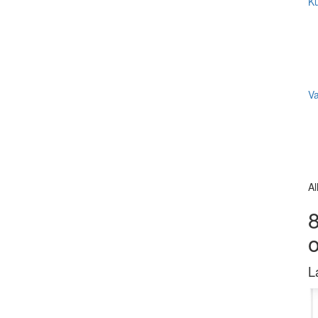
Ku
V
Al
8
L