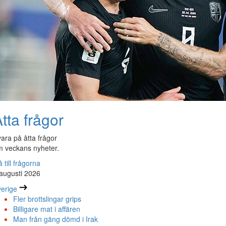
tta frågor
ara på åtta frågor
 veckans nyheter.
 till frågorna
augusti 2026
erige
Fler brottslingar grips
Billigare mat i affären
Man från gäng dömd i Irak