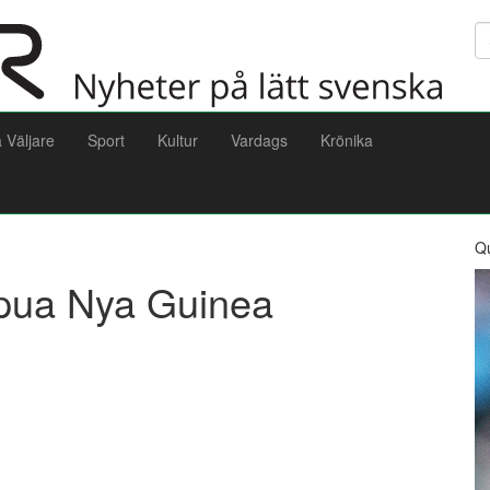
Sö
a Väljare
Sport
Kultur
Vardags
Krönika
Q
apua Nya Guinea