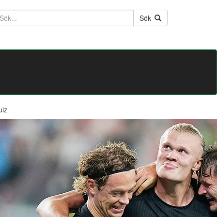
ktext
Sök
uiz