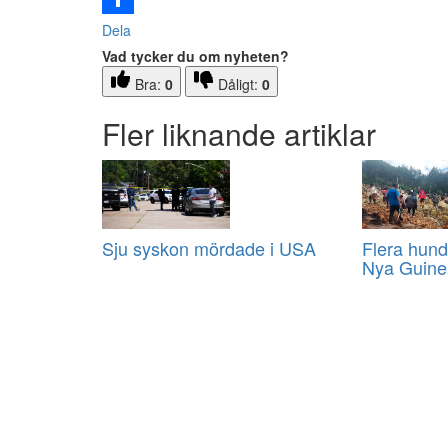
Dela
Vad tycker du om nyheten?
Bra:
0
Dåligt:
0
Fler liknande artiklar
Sju syskon mördade i USA
Flera hund
Nya Guine