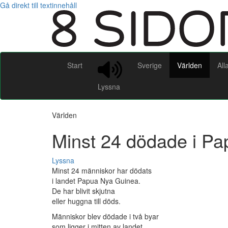
Gå direkt till textinnehåll
Start
Sverige
Världen
All
Lyssna
Världen
Minst 24 dödade i P
Lyssna
Minst 24 människor har dödats
i landet Papua Nya Guinea.
De har blivit skjutna
eller huggna till döds.
Människor blev dödade i två byar
som ligger i mitten av landet.