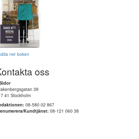
adda ner boken
Kontakta oss
Sidor
rakenbergsgatan 39
17 41 Stockholm
edaktionen:
08-580 02 867
renumerera/Kundtjänst:
08-121 060 38