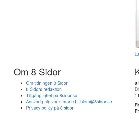
L
Om 8 Sidor
Om tidningen 8 Sidor
8 
8 Sidors redaktion
D
Tillgänglighet på 8sidor.se
1
Ansvarig utgivare:
marie.hillblom@8sidor.se
R
Privacy policy på 8 sidor
P