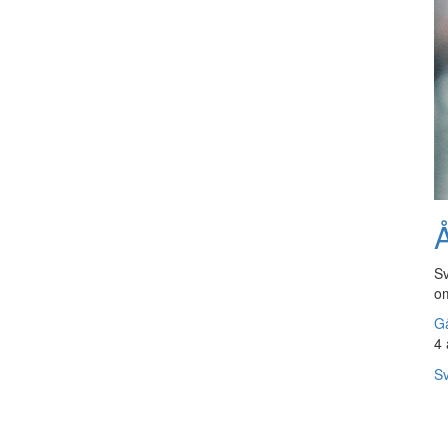
Å
Sv
om
Gå
4 
Sv