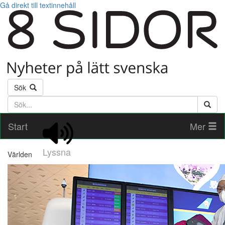
Gå direkt till textinnehåll
Sök
Söktext
Start
Mer
Lyssna
Världen