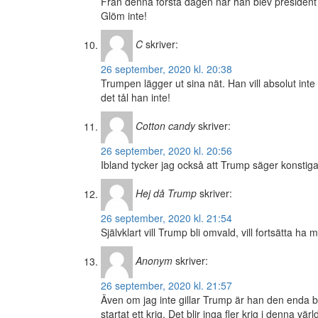
Från denna första dagen när han blev presiden
Glöm inte!
C
skriver:
26 september, 2020 kl. 20:38
Trumpen lägger ut sina nät. Han vill absolut int
det tål han inte!
Cotton candy
skriver:
26 september, 2020 kl. 20:56
Ibland tycker jag också att Trump säger konsti
Hej då Trump
skriver:
26 september, 2020 kl. 21:54
Självklart vill Trump bli omvald, vill fortsätta ha 
Anonym
skriver:
26 september, 2020 kl. 21:57
Även om jag inte gillar Trump är han den enda 
startat ett krig. Det blir inga fler krig i denna v