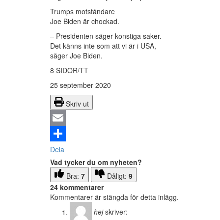
Trumps motståndare
Joe Biden är chockad.
– Presidenten säger konstiga saker.
Det känns inte som att vi är i USA,
säger Joe Biden.
8 SIDOR/TT
25 september 2020
Skriv ut
Email
Dela
Vad tycker du om nyheten?
Bra:
7
Dåligt:
9
24 kommentarer
Kommentarer är stängda för detta inlägg.
hej
skriver: