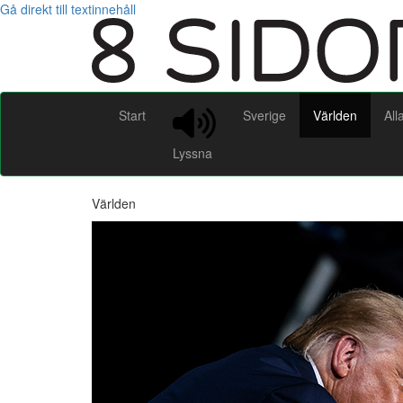
Gå direkt till textinnehåll
Start
Sverige
Världen
All
Lyssna
Världen