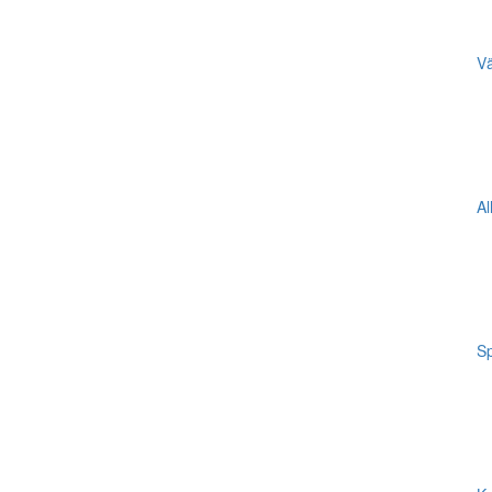
Vä
Al
Sp