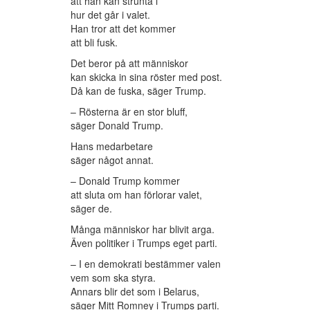
att han kan strunta i
hur det går i valet.
Han tror att det kommer
att bli fusk.
Det beror på att människor
kan skicka in sina röster med post.
Då kan de fuska, säger Trump.
– Rösterna är en stor bluff,
säger Donald Trump.
Hans medarbetare
säger något annat.
– Donald Trump kommer
att sluta om han förlorar valet,
säger de.
Många människor har blivit arga.
Även politiker i Trumps eget parti.
– I en demokrati bestämmer valen
vem som ska styra.
Annars blir det som i Belarus,
säger Mitt Romney i Trumps parti.