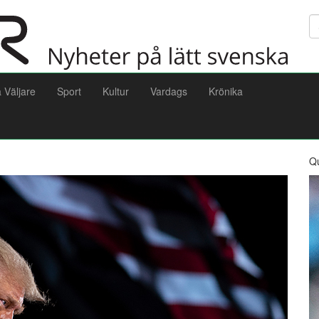
Sö
a Väljare
Sport
Kultur
Vardags
Krönika
Q