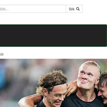
ktext
Sök
uiz