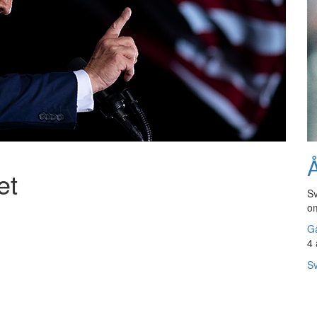
Å
et
Sv
om
Gå
4 
Sv