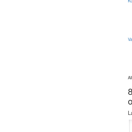
Ku
V
Al
8
L