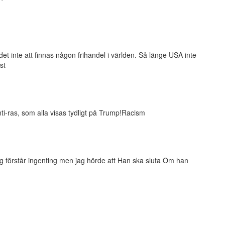
t inte att finnas någon frihandel i världen. Så länge USA inte
st
nti-ras, som alla visas tydligt på Trump!Racism
h jag förstår ingenting men jag hörde att Han ska sluta Om han