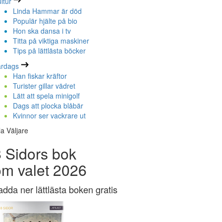
ltur
Linda Hammar är död
Populär hjälte på bio
Hon ska dansa i tv
Titta på viktiga maskiner
Tips på lättlästa böcker
ardags
Han fiskar kräftor
Turister gillar vädret
Lätt att spela minigolf
Dags att plocka blåbär
Kvinnor ser vackrare ut
la Väljare
 Sidors bok
om valet 2026
adda ner lättlästa boken gratis