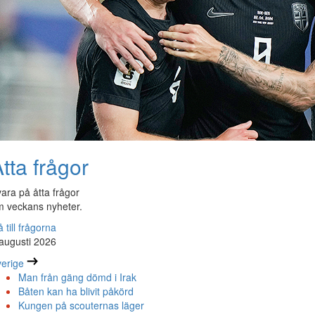
tta frågor
ara på åtta frågor
 veckans nyheter.
 till frågorna
augusti 2026
erige
Man från gäng dömd i Irak
Båten kan ha blivit påkörd
Kungen på scouternas läger