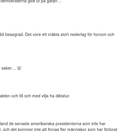
t demokraterna gick ut på gatan…
e bli besegrad. Det vore ett mäkta stort nederlag för honom och
ga saker… 😤
makten och till och med vilja ha diktatur.
bland de senaste amerikanska presidenterna som inte har
ärld, och det kommer inte att finnas fler människor som har förlorat