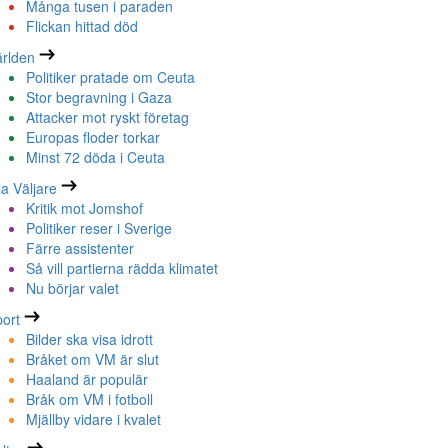
Många tusen i paraden
Flickan hittad död
rlden
Politiker pratade om Ceuta
Stor begravning i Gaza
Attacker mot ryskt företag
Europas floder torkar
Minst 72 döda i Ceuta
la Väljare
Kritik mot Jomshof
Politiker reser i Sverige
Färre assistenter
Så vill partierna rädda klimatet
Nu börjar valet
ort
Bilder ska visa idrott
Bråket om VM är slut
Haaland är populär
Bråk om VM i fotboll
Mjällby vidare i kvalet