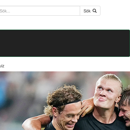
ktext
Sök
uiz