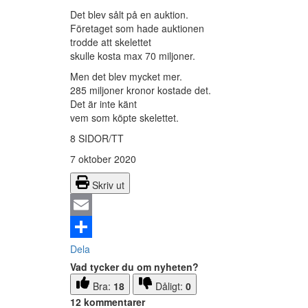
Det blev sålt på en auktion.
Företaget som hade auktionen
trodde att skelettet
skulle kosta max 70 miljoner.
Men det blev mycket mer.
285 miljoner kronor kostade det.
Det är inte känt
vem som köpte skelettet.
8 SIDOR/TT
7 oktober 2020
Skriv ut
Email
Dela
Vad tycker du om nyheten?
Bra:
18
Dåligt:
0
12 kommentarer