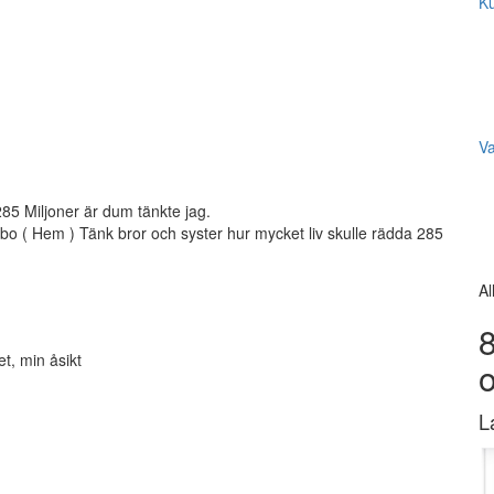
Ku
V
85 Miljoner är dum tänkte jag.
t bo ( Hem ) Tänk bror och syster hur mycket liv skulle rädda 285
Al
8
et, min åsikt
L