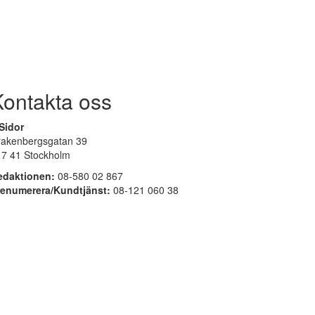
Kontakta oss
Sidor
rakenbergsgatan 39
17 41 Stockholm
edaktionen:
08-580 02 867
renumerera/Kundtjänst:
08-121 060 38