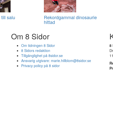
till salu
Rekordgammal dinosaurie
hittad
Om 8 Sidor
Om tidningen 8 Sidor
8 
8 Sidors redaktion
D
Tillgänglighet på 8sidor.se
1
Ansvarig utgivare:
marie.hillblom@8sidor.se
R
Privacy policy på 8 sidor
P