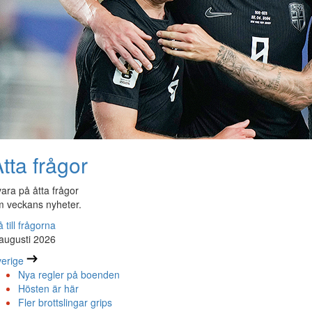
tta frågor
ara på åtta frågor
 veckans nyheter.
 till frågorna
augusti 2026
erige
Nya regler på boenden
Hösten är här
Fler brottslingar grips