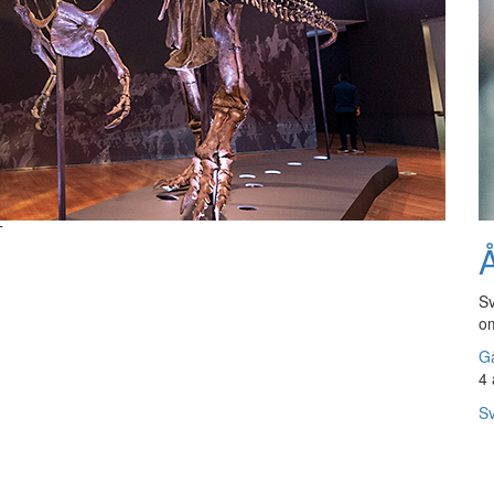
T
Å
Sv
om
Gå
4 
Sv