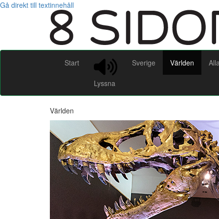
Gå direkt till textinnehåll
Start
Sverige
Världen
All
Lyssna
Världen