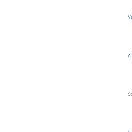
Vä
Al
Sp