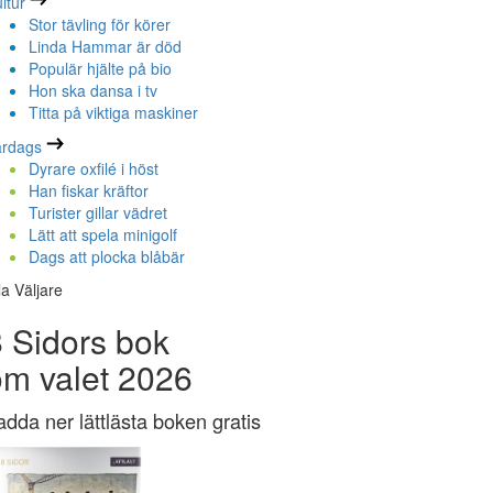
ltur
Stor tävling för körer
Linda Hammar är död
Populär hjälte på bio
Hon ska dansa i tv
Titta på viktiga maskiner
ardags
Dyrare oxfilé i höst
Han fiskar kräftor
Turister gillar vädret
Lätt att spela minigolf
Dags att plocka blåbär
la Väljare
 Sidors bok
om valet 2026
adda ner lättlästa boken gratis