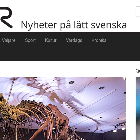
Sö
a Väljare
Sport
Kultur
Vardags
Krönika
Q