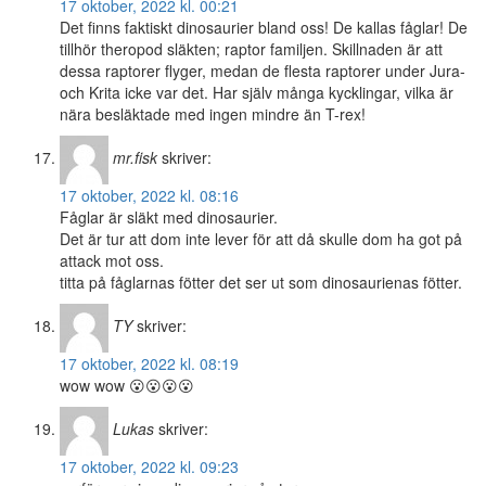
17 oktober, 2022 kl. 00:21
Det finns faktiskt dinosaurier bland oss! De kallas fåglar! De
tillhör theropod släkten; raptor familjen. Skillnaden är att
dessa raptorer flyger, medan de flesta raptorer under Jura-
och Krita icke var det. Har själv många kycklingar, vilka är
nära besläktade med ingen mindre än T-rex!
mr.fisk
skriver:
17 oktober, 2022 kl. 08:16
Fåglar är släkt med dinosaurier.
Det är tur att dom inte lever för att då skulle dom ha got på
attack mot oss.
titta på fåglarnas fötter det ser ut som dinosaurienas fötter.
TY
skriver:
17 oktober, 2022 kl. 08:19
wow wow 😮😮😮😮
Lukas
skriver:
17 oktober, 2022 kl. 09:23