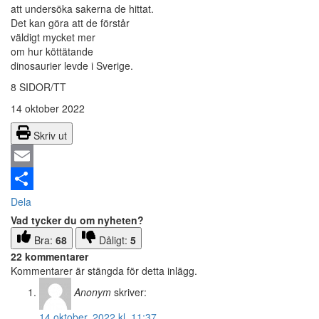
att undersöka sakerna de hittat.
Det kan göra att de förstår
väldigt mycket mer
om hur köttätande
dinosaurier levde i Sverige.
8 SIDOR/TT
14 oktober 2022
Skriv ut
Email
Dela
Vad tycker du om nyheten?
Bra:
68
Dåligt:
5
22 kommentarer
Kommentarer är stängda för detta inlägg.
Anonym
skriver:
14 oktober, 2022 kl. 11:37