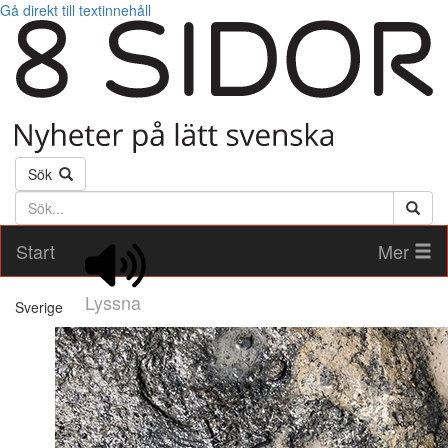
Gå direkt till textinnehåll
Sök
Söktext
Start
Mer
Lyssna
Sverige