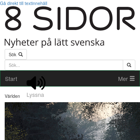
Gå direkt till textinnehåll
Sök
Söktext
Start
Mer
Lyssna
Världen