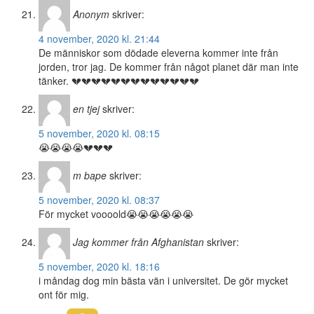
Anonym
skriver:
4 november, 2020 kl. 21:44
De människor som dödade eleverna kommer inte från
jorden, tror jag. De kommer från något planet där man inte
tänker. 💔💔💔💔💔💔💔💔💔💔💔💔💔
en tjej
skriver:
5 november, 2020 kl. 08:15
😭😭😭😭💔💔💔
m bape
skriver:
5 november, 2020 kl. 08:37
För mycket voooold😭😭😭😭😭😭
Jag kommer från Afghanistan
skriver:
5 november, 2020 kl. 18:16
i måndag dog min bästa vän i universitet. De gör mycket
ont för mig.