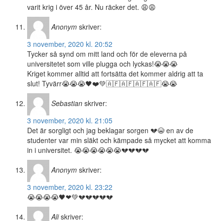
varit krig i över 45 år. Nu räcker det. 😩😩
Anonym
skriver:
3 november, 2020 kl. 20:52
Tycker så synd om mitt land och för de eleverna på
universitetet som ville plugga och lyckas!😭😭😭
Kriget kommer alltid att fortsätta det kommer aldrig att ta
slut! Tyvärr😭😭😭🖤❤️💚🇦🇫🇦🇫🇦🇫🇦🇫😭😭
Sebastian
skriver:
3 november, 2020 kl. 21:05
Det är sorgligt och jag beklagar sorgen 💔😭 en av de
studenter var min släkt och kämpade så mycket att komma
in i universitet. 😭😭😭😭😭😭💔💔💔💔
Anonym
skriver:
3 november, 2020 kl. 23:22
😭😭😭😭🖤❤💚💔💔💔💔💔
Ali
skriver: