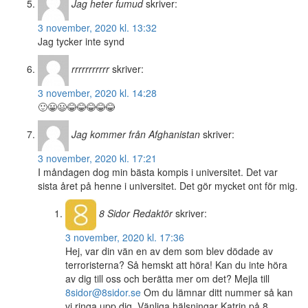
Jag heter fumud
skriver:
3 november, 2020 kl. 13:32
Jag tycker inte synd
rrrrrrrrrrr
skriver:
3 november, 2020 kl. 14:28
🙂😀😃😂😂😂😂😂
Jag kommer från Afghanistan
skriver:
3 november, 2020 kl. 17:21
I måndagen dog min bästa kompis i universitet. Det var
sista året på henne i universitet. Det gör mycket ont för mig.
8 Sidor
Redaktör
skriver:
3 november, 2020 kl. 17:36
Hej, var din vän en av dem som blev dödade av
terroristerna? Så hemskt att höra! Kan du inte höra
av dig till oss och berätta mer om det? Mejla till
8sidor@8sidor.se
Om du lämnar ditt nummer så kan
vi ringa upp dig. Vänliga hälsningar Katrin på 8