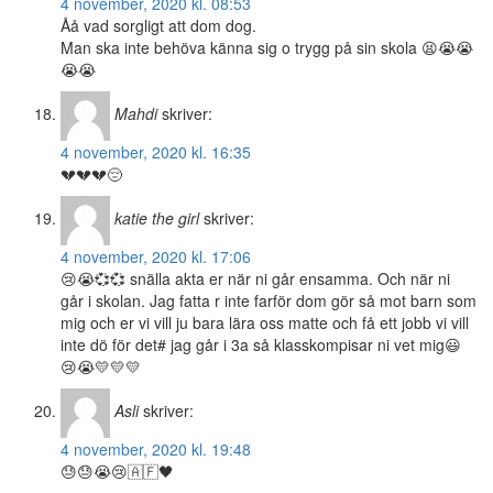
4 november, 2020 kl. 08:53
Åå vad sorgligt att dom dog.
Man ska inte behöva känna sig o trygg på sin skola 😫😭😭
😭😭
Mahdi
skriver:
4 november, 2020 kl. 16:35
💔💔💔😔
katie the girl
skriver:
4 november, 2020 kl. 17:06
😢😭💞💞 snälla akta er när ni går ensamma. Och när ni
går i skolan. Jag fatta r inte farför dom gör så mot barn som
mig och er vi vill ju bara lära oss matte och få ett jobb vi vill
inte dö för det# jag går i 3a så klasskompisar ni vet mig😃
😢😭💛💛💛
Asli
skriver:
4 november, 2020 kl. 19:48
😓😓😭😢🇦🇫🖤