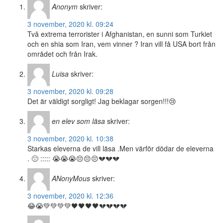
Anonym
skriver:
3 november, 2020 kl. 09:24
Två extrema terrorister i Afghanistan, en sunni som Turkiet
och en shia som Iran, vem vinner ? Iran vill få USA bort från
området och från Irak.
Luisa
skriver:
3 november, 2020 kl. 09:28
Det är väldigt sorgligt! Jag beklagar sorgen!!!😢
en elev som läsa
skriver:
3 november, 2020 kl. 10:38
Starkas eleverna de vill läsa .Men värför dödar de eleverna
. 🙁 ::::: 😭😭😭😔😔😔💔💔💔
ANonyMous
skriver:
3 november, 2020 kl. 12:36
😂😭💚💚💚💚🖤🖤🖤🖤💔💔💔💔