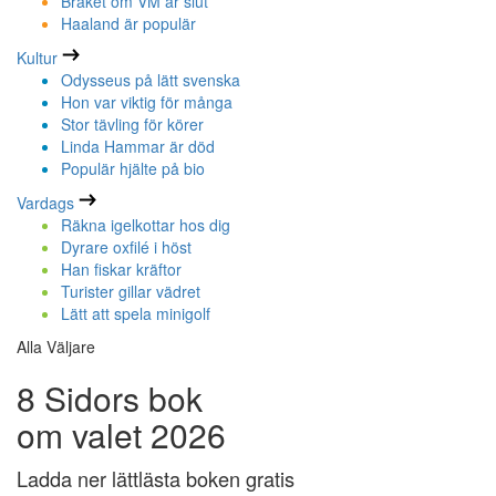
Bråket om VM är slut
Haaland är populär
Kultur
Odysseus på lätt svenska
Hon var viktig för många
Stor tävling för körer
Linda Hammar är död
Populär hjälte på bio
Vardags
Räkna igelkottar hos dig
Dyrare oxfilé i höst
Han fiskar kräftor
Turister gillar vädret
Lätt att spela minigolf
Alla Väljare
8 Sidors bok
om valet 2026
Ladda ner lättlästa boken gratis