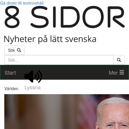
Gå direkt till textinnehåll
Sök
Söktext
Start
Mer
Lyssna
Världen