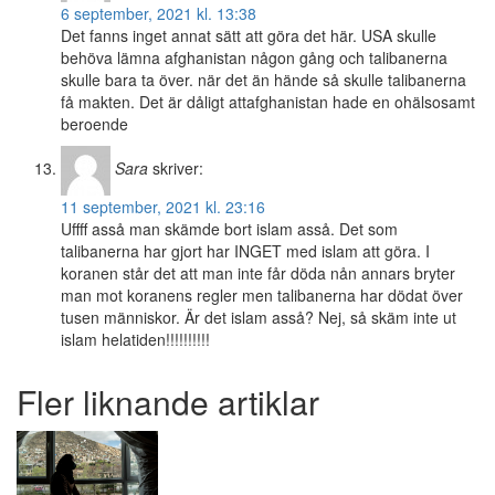
6 september, 2021 kl. 13:38
Det fanns inget annat sätt att göra det här. USA skulle
behöva lämna afghanistan någon gång och talibanerna
skulle bara ta över. när det än hände så skulle talibanerna
få makten. Det är dåligt attafghanistan hade en ohälsosamt
beroende
Sara
skriver:
11 september, 2021 kl. 23:16
Uffff asså man skämde bort islam asså. Det som
talibanerna har gjort har INGET med islam att göra. I
koranen står det att man inte får döda nån annars bryter
man mot koranens regler men talibanerna har dödat över
tusen människor. Är det islam asså? Nej, så skäm inte ut
islam helatiden!!!!!!!!!!
Fler liknande artiklar