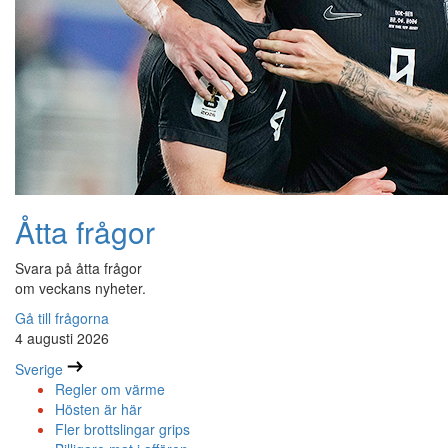
Åtta frågor
Svara på åtta frågor
om veckans nyheter.
Gå till frågorna
4 augusti 2026
Sverige
Regler om värme
Hösten är här
Fler brottslingar grips