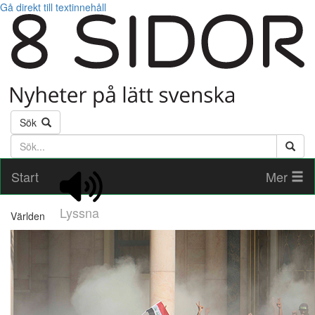
Gå direkt till textinnehåll
Sök
Söktext
Start
Mer
Lyssna
Världen