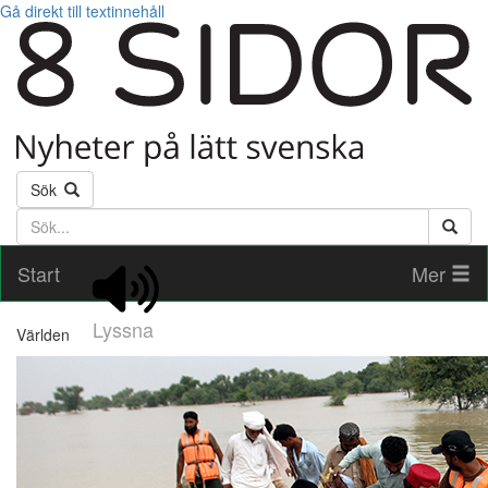
Gå direkt till textinnehåll
Sök
Söktext
Start
Mer
Lyssna
Världen