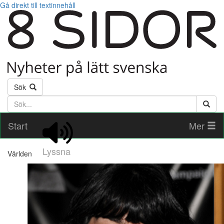
Gå direkt till textinnehåll
Sök
Söktext
Start
Mer
Lyssna
Världen