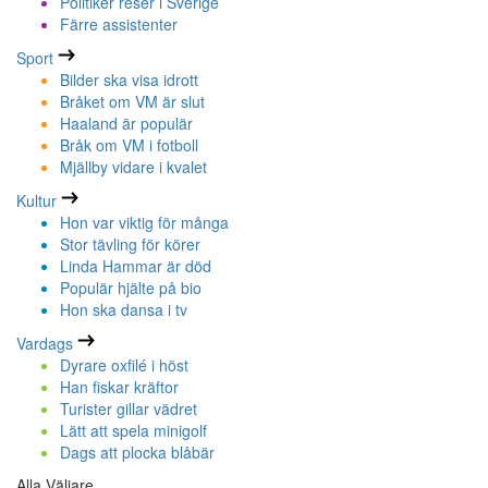
Politiker reser i Sverige
Färre assistenter
Sport
Bilder ska visa idrott
Bråket om VM är slut
Haaland är populär
Bråk om VM i fotboll
Mjällby vidare i kvalet
Kultur
Hon var viktig för många
Stor tävling för körer
Linda Hammar är död
Populär hjälte på bio
Hon ska dansa i tv
Vardags
Dyrare oxfilé i höst
Han fiskar kräftor
Turister gillar vädret
Lätt att spela minigolf
Dags att plocka blåbär
Alla Väljare