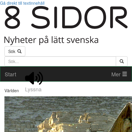
Gå direkt till textinnehåll
Sök
Söktext
Start
Mer
Lyssna
Världen