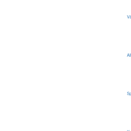
Vä
Al
Sp