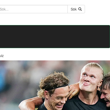
ktext
Sök
uiz