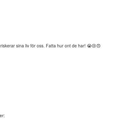
rar sina liv för oss. Fatta hur ont de har! 😭😢😠
er: