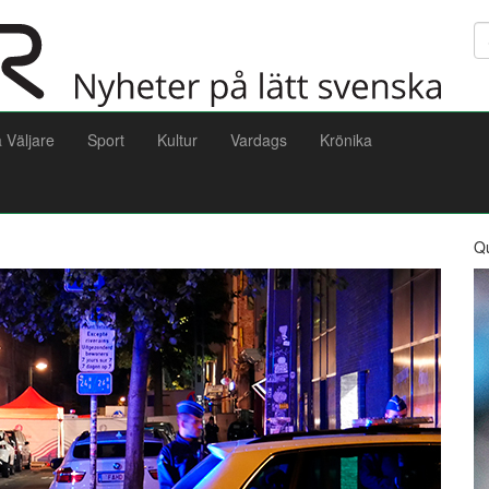
Sö
a Väljare
Sport
Kultur
Vardags
Krönika
Q