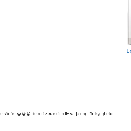
L
dade sådär! 😭😭😭 dem riskerar sina liv varje dag för tryggheten