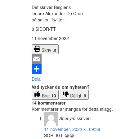
Det skriver Belgiens
ledare Alexander De Croo
på sajten Twitter.
8 SIDOR/TT
11 november 2022
Skriv ut
Email
Dela
Vad tycker du om nyheten?
Bra:
13
Dåligt:
9
14 kommentarer
Kommentarer är stängda för detta inlägg.
Anonym
skriver:
11 november, 2022 kl. 09:38
SORLIGT 😭😭