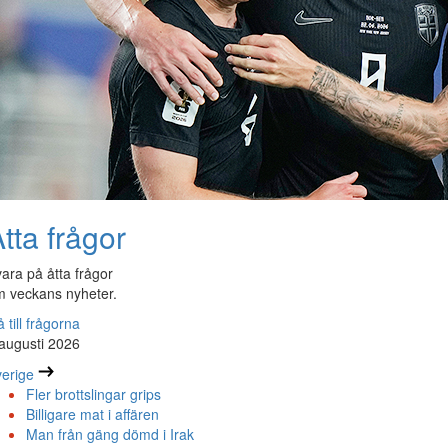
tta frågor
ara på åtta frågor
 veckans nyheter.
 till frågorna
augusti 2026
erige
Fler brottslingar grips
Billigare mat i affären
Man från gäng dömd i Irak