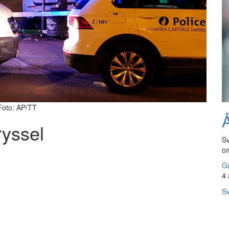
 Foto: AP/TT
Å
ryssel
Sv
om
Gå
4 
Sv