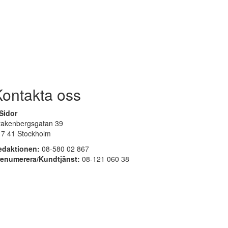
Kontakta oss
Sidor
rakenbergsgatan 39
17 41 Stockholm
edaktionen:
08-580 02 867
renumerera/Kundtjänst:
08-121 060 38