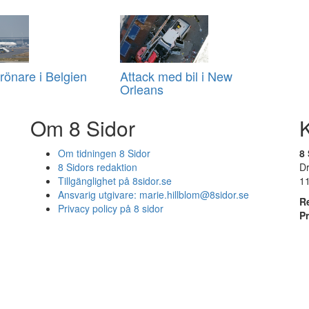
önare i Belgien
Attack med bil i New
Orleans
Om 8 Sidor
Om tidningen 8 Sidor
8 
8 Sidors redaktion
D
Tillgänglighet på 8sidor.se
1
Ansvarig utgivare:
marie.hillblom@8sidor.se
R
Privacy policy på 8 sidor
P