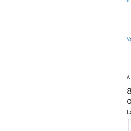
Ku
V
Al
8
L