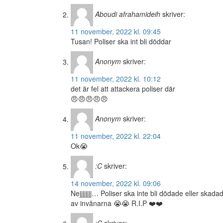
Aboudi afrahamideih
skriver:
11 november, 2022 kl. 09:45
Tusan! Poliser ska int bli döddar
Anonym
skriver:
11 november, 2022 kl. 10:12
det är fel att attackera poliser där
😠😠😠😠😠
Anonym
skriver:
11 november, 2022 kl. 22:04
Ok😭
:C
skriver:
14 november, 2022 kl. 09:06
Nejjjjjjjj… Poliser ska inte bli dödade eller ska
av invånarna 😭😭 R.I.P ❤️❤️