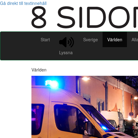
Gå direkt till textinnehåll
Start
Sverige
Världen
All
Lyssna
Världen