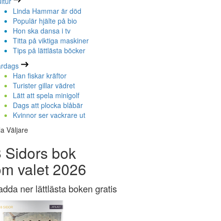
ltur
Linda Hammar är död
Populär hjälte på bio
Hon ska dansa i tv
Titta på viktiga maskiner
Tips på lättlästa böcker
ardags
Han fiskar kräftor
Turister gillar vädret
Lätt att spela minigolf
Dags att plocka blåbär
Kvinnor ser vackrare ut
la Väljare
 Sidors bok
om valet 2026
adda ner lättlästa boken gratis