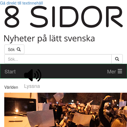
Gå direkt till textinnehåll
Sök
Söktext
Start
Mer
Lyssna
Världen