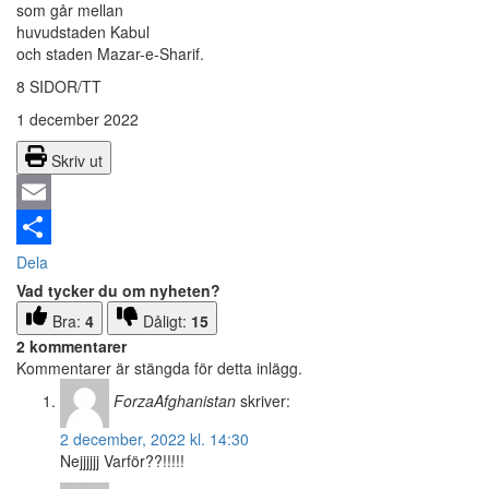
som går mellan
huvudstaden Kabul
och staden Mazar-e-Sharif.
8 SIDOR/TT
1 december 2022
Skriv ut
Email
Dela
Vad tycker du om nyheten?
Bra:
4
Dåligt:
15
2 kommentarer
Kommentarer är stängda för detta inlägg.
ForzaAfghanistan
skriver:
2 december, 2022 kl. 14:30
Nejjjjjj Varför??!!!!!