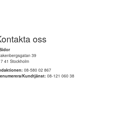
Kontakta oss
Sidor
rakenbergsgatan 39
17 41 Stockholm
edaktionen:
08-580 02 867
renumerera/Kundtjänst:
08-121 060 38