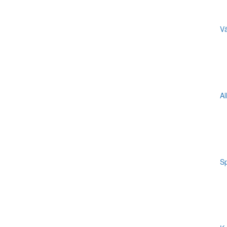
Vä
Al
Sp