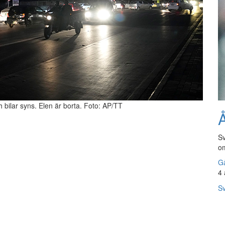
 bilar syns. Elen är borta. Foto: AP/TT
Å
Sv
om
Gå
4 
Sv