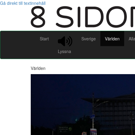
Gå direkt till textinnehåll
Start
Sverige
Världen
All
Lyssna
Världen