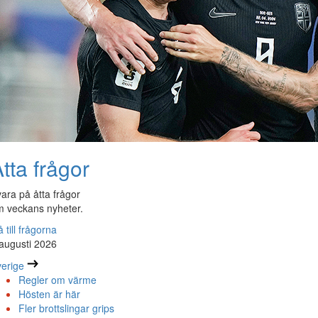
tta frågor
ara på åtta frågor
 veckans nyheter.
 till frågorna
augusti 2026
erige
Regler om värme
Hösten är här
Fler brottslingar grips