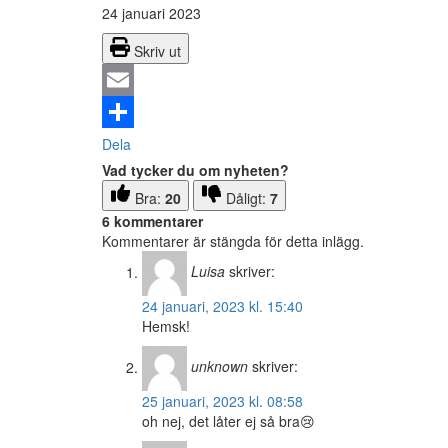
24 januari 2023
Skriv ut
Email
Dela
Vad tycker du om nyheten?
Bra:
20
Dåligt:
7
6 kommentarer
Kommentarer är stängda för detta inlägg.
Luisa
skriver:
24 januari, 2023 kl. 15:40
Hemsk!
unknown
skriver:
25 januari, 2023 kl. 08:58
oh nej, det låter ej så bra😢