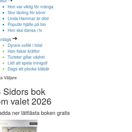
ltur
Hon var viktig för många
Stor tävling för körer
Linda Hammar är död
Populär hjälte på bio
Hon ska dansa i tv
ardags
Dyrare oxfilé i höst
Han fiskar kräftor
Turister gillar vädret
Lätt att spela minigolf
Dags att plocka blåbär
la Väljare
 Sidors bok
om valet 2026
adda ner lättlästa boken gratis