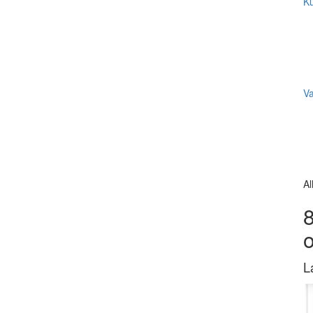
Ku
V
Al
8
L