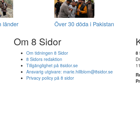
n länder
Över 30 döda i Pakistan
Om 8 Sidor
Om tidningen 8 Sidor
8 
8 Sidors redaktion
D
Tillgänglighet på 8sidor.se
1
Ansvarig utgivare:
marie.hillblom@8sidor.se
R
Privacy policy på 8 sidor
P