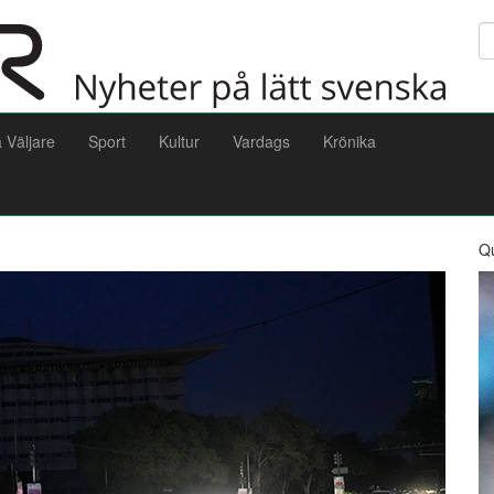
Sö
a Väljare
Sport
Kultur
Vardags
Krönika
Q