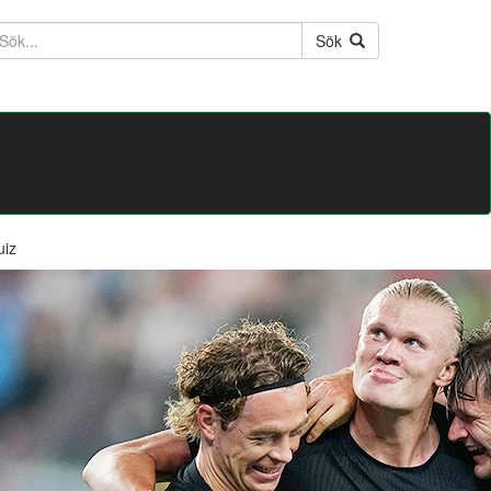
ktext
Sök
uiz