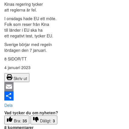
Kinas regering tycker
att reglerna är fel.
I onsdags hade EU ett möte.
Folk som reser från Kina
till länder i EU ska ha
ett negativt test, tycker EU.
Sverige börjar med regeln
lördagen den 7 januari.
8 SIDOR/TT
4 januari 2023
Skriv ut
Email
Dela
Vad tycker du om nyheten?
Bra:
35
Dåligt:
3
8 kommentarer