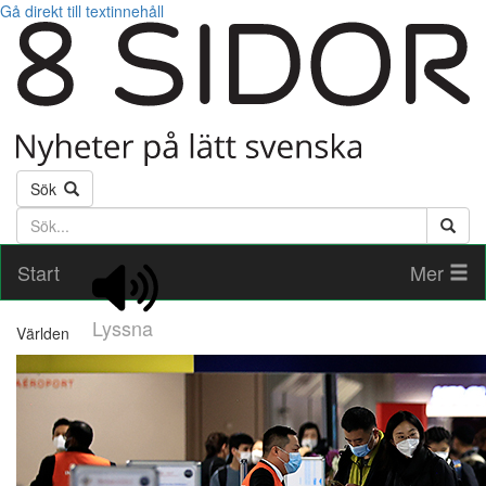
Gå direkt till textinnehåll
Sök
Söktext
Start
Mer
Lyssna
Världen