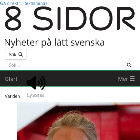
Gå direkt till textinnehåll
Sök
Söktext
Start
Mer
Lyssna
Världen