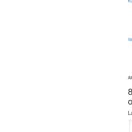
Ku
V
Al
8
L