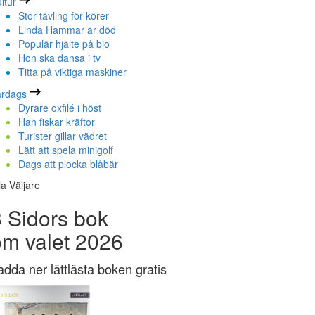
ltur
Stor tävling för körer
Linda Hammar är död
Populär hjälte på bio
Hon ska dansa i tv
Titta på viktiga maskiner
ardags
Dyrare oxfilé i höst
Han fiskar kräftor
Turister gillar vädret
Lätt att spela minigolf
Dags att plocka blåbär
la Väljare
 Sidors bok
om valet 2026
adda ner lättlästa boken gratis