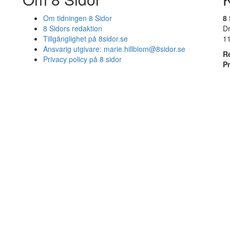
Om tidningen 8 Sidor
8 
8 Sidors redaktion
D
Tillgänglighet på 8sidor.se
1
Ansvarig utgivare:
marie.hillblom@8sidor.se
R
Privacy policy på 8 sidor
P