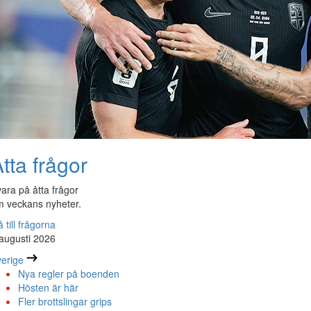
tta frågor
ara på åtta frågor
 veckans nyheter.
 till frågorna
augusti 2026
erige
Nya regler på boenden
Hösten är här
Fler brottslingar grips