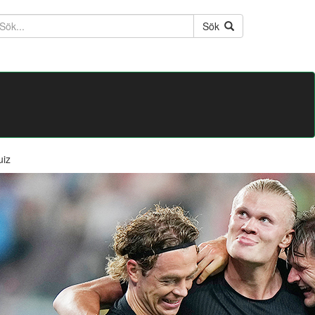
ktext
Sök
uiz