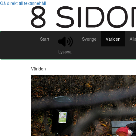
Gå direkt till textinnehåll
Start
Sverige
Världen
All
Lyssna
Världen