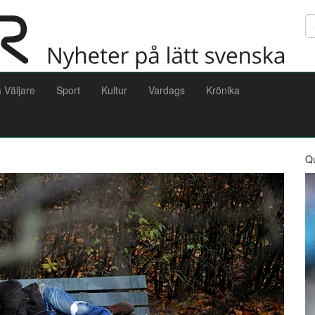
Sö
a Väljare
Sport
Kultur
Vardags
Krönika
Q