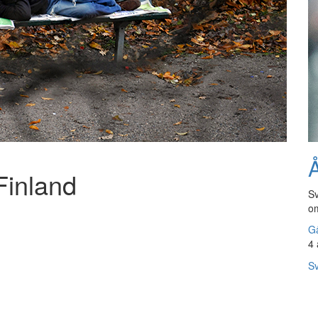
Å
Finland
Sv
om
Gå
4 
Sv