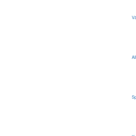
Vä
Al
Sp