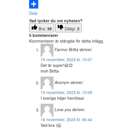
Email
Dela
Vad tycker du om nyheten?
Bra:
39
Dåligt:
2
5 kommentarer
Kommentarer är stängda för detta inlägg.
Farmor Britta
skriver:
15 november, 2023 kl. 10:07
Det är super!😃😊
mvh Britta
Anonym
skriver:
15 november, 2023 kl. 10:09
I sverige höjer hemlösar
Love you
skriver:
16 november, 2023 kl. 06:44
Vad bra !🤗