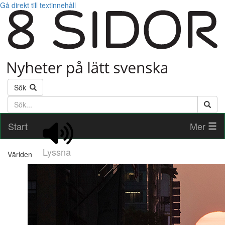
Gå direkt till textinnehåll
Sök
Söktext
Start
Mer
Lyssna
Världen