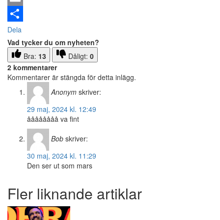
Email
Dela
Vad tycker du om nyheten?
Bra:
13
Dåligt:
0
2 kommentarer
Kommentarer är stängda för detta inlägg.
Anonym
skriver:
29 maj, 2024 kl. 12:49
åååååååå va fint
Bob
skriver:
30 maj, 2024 kl. 11:29
Den ser ut som mars
Fler liknande artiklar