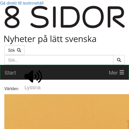
Gå direkt till textinnehåll
Sök
Söktext
Start
Mer
Lyssna
Världen