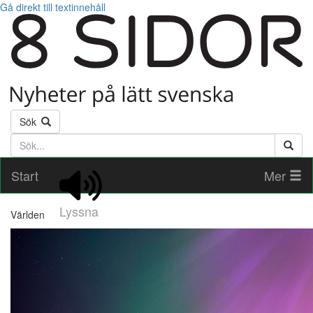
Gå direkt till textinnehåll
Sök
Söktext
Start
Mer
Lyssna
Världen