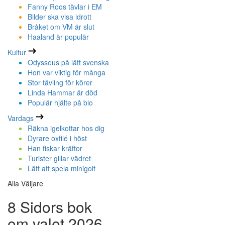
Fanny Roos tävlar i EM
Bilder ska visa idrott
Bråket om VM är slut
Haaland är populär
Kultur
Odysseus på lätt svenska
Hon var viktig för många
Stor tävling för körer
Linda Hammar är död
Populär hjälte på bio
Vardags
Räkna igelkottar hos dig
Dyrare oxfilé i höst
Han fiskar kräftor
Turister gillar vädret
Lätt att spela minigolf
Alla Väljare
8 Sidors bok
om valet 2026