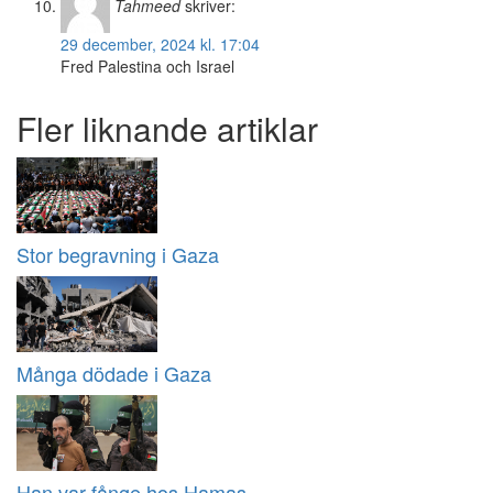
Tahmeed
skriver:
29 december, 2024 kl. 17:04
Fred Palestina och Israel
Fler liknande artiklar
Stor begravning i Gaza
Många dödade i Gaza
Han var fånge hos Hamas