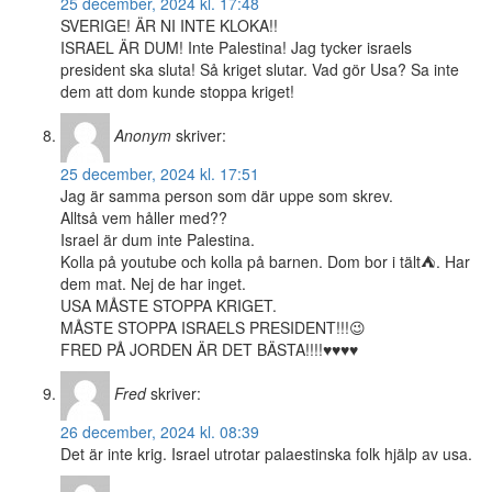
25 december, 2024 kl. 17:48
SVERIGE! ÄR NI INTE KLOKA!!
ISRAEL ÄR DUM! Inte Palestina! Jag tycker israels
president ska sluta! Så kriget slutar. Vad gör Usa? Sa inte
dem att dom kunde stoppa kriget!
Anonym
skriver:
25 december, 2024 kl. 17:51
Jag är samma person som där uppe som skrev.
Alltså vem håller med??
Israel är dum inte Palestina.
Kolla på youtube och kolla på barnen. Dom bor i tält⛺. Har
dem mat. Nej de har inget.
USA MÅSTE STOPPA KRIGET.
MÅSTE STOPPA ISRAELS PRESIDENT!!!😉
FRED PÅ JORDEN ÄR DET BÄSTA!!!!♥️♥️♥️♥️
Fred
skriver:
26 december, 2024 kl. 08:39
Det är inte krig. Israel utrotar palaestinska folk hjälp av usa.