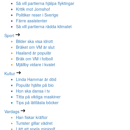
Så vill partierna hjälpa flyktingar
Kritik mot Jomshof
Politiker reser i Sverige
Färre assistenter
Så vill partierna rädda klimatet
Sport
Bilder ska visa idrott
Bråket om VM är slut
Haaland är populär
Bråk om VM i fotboll
Mjällby vidare i kvalet
Kultur
Linda Hammar är död
Populär hjälte på bio
Hon ska dansa i tv
Titta på viktiga maskiner
Tips på lättlästa böcker
Vardags
Han fiskar kräftor
Turister gillar vädret
Lätt att spela minigolf