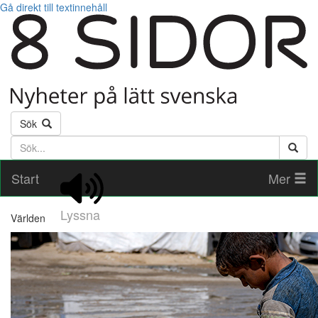
Gå direkt till textinnehåll
Sök
Söktext
Start
Mer
Lyssna
Världen