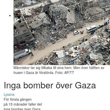
Människor tar sig tillbaka till sina hem. Men över hälften av
husen i Gaza är förstörda. Foto: AP/TT
Inga bomber över Gaza
Lyssna
För första gången
på 15 månader faller det
inga bomber över Gaza.