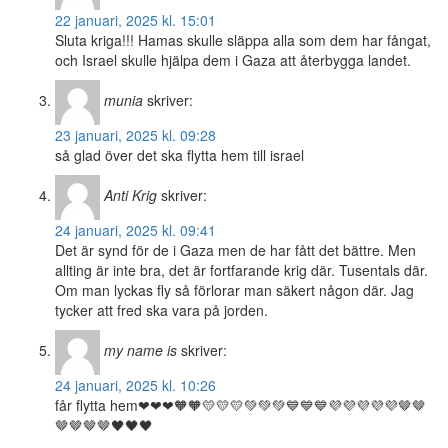
22 januari, 2025 kl. 15:01
Sluta kriga!!! Hamas skulle släppa alla som dem har fångat,
och Israel skulle hjälpa dem i Gaza att återbygga landet.
munia
skriver:
23 januari, 2025 kl. 09:28
så glad över det ska flytta hem till israel
Anti Krig
skriver:
24 januari, 2025 kl. 09:41
Det är synd för de i Gaza men de har fått det bättre. Men
allting är inte bra, det är fortfarande krig där. Tusentals där.
Om man lyckas fly så förlorar man säkert någon där. Jag
tycker att fred ska vara på jorden.
my name is
skriver:
24 januari, 2025 kl. 10:26
får flytta hem❤❤❤🧡🧡💛💛💛💚💚💚💙💙💙💜💜💜💜💜🤎🤎
🤎🤎🤎🤎🖤🖤🖤