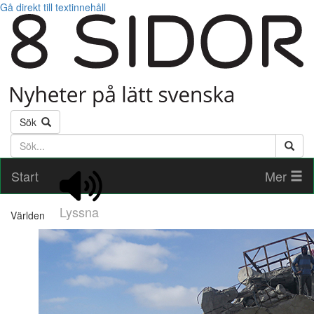
Gå direkt till textinnehåll
Sök
Söktext
Start
Mer
Lyssna
Världen